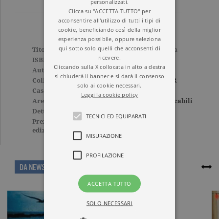
personalizzati.
Clicca su "ACCETTA TUTTO" per
acconsentire all'utilizzo di tutti i tipi di
cookie, beneficiando così della miglior
esperienza possibile, oppure seleziona
qui sotto solo quelli che acconsenti di
Titolo
Con la morte non si tratta
ricevere.
ISBN
9788811688129
Cliccando sulla X collocata in alto a destra
Autore
Bruno Morchio
si chiuderà il banner e si darà il consenso
Collana
ELEFANTI BEST SELLER
solo ai cookie necessari.
Casa Editrice
GARZANTI
Leggi la cookie policy
Aree tematiche
Narrativa italiana
,
Tascabili
Dettagli
304 pagine, Brossura
TECNICI ED EQUIPARATI
Prezzo di questa
4,90€
edizione cartacea
MISURAZIONE
PROFILAZIONE
ARTICOLI CORRELATI
DA NEWS
ACCETTA TUTTO
SOLO NECESSARI