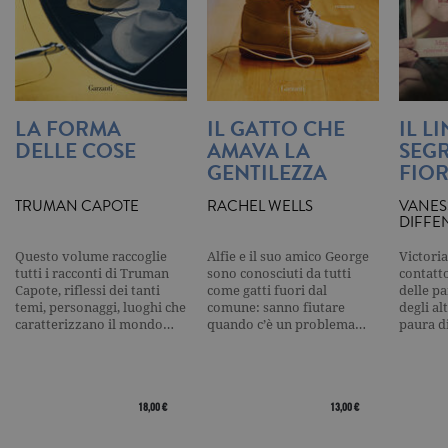
valore uni
per ogni pa
visitata e v
utilizzato p
contare e t
traccia dell
visualizzazi
pagina.
LA FORMA
IL GATTO CHE
IL L
_gat
.garzanti.it
1 minuto
Questo nom
cookie è
DELLE COSE
AMAVA LA
SEGR
associato a
GENTILEZZA
FIOR
Google
Universal
Analytics,
TRUMAN CAPOTE
RACHEL WELLS
VANES
secondo la
DIFFE
documenta
viene utiliz
per limitare
Questo volume raccoglie
Alfie e il suo amico George
Victoria
frequenza d
tutti i racconti di Truman
sono conosciuti da tutti
contatto
richieste,
Capote, riflessi dei tanti
come gatti fuori dal
delle pa
limitando l
temi, personaggi, luoghi che
comune: sanno fiutare
degli al
raccolta di 
su siti ad al
caratterizzano il mondo…
quando c’è un problema…
paura d
traffico.
current_url
.garzanti.it
Sessione
Questo coo
viene utiliz
per verifica
18,00 €
13,00 €
pagina corr
visualizzata