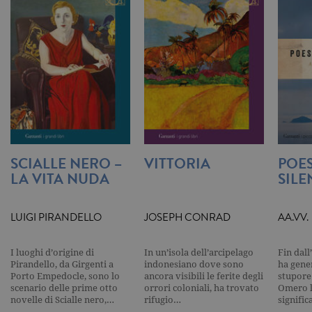
Universal
Analytics,
secondo la
documenta
viene utiliz
per limitare
frequenza d
richieste,
limitando l
raccolta di 
su siti ad al
traffico.
current_url
.garzanti.it
Sessione
Questo coo
viene utiliz
per verifica
SCIALLE NERO –
VITTORIA
POES
pagina corr
LA VITA NUDA
SILE
visualizzata
_gat_UA-16356920-1
.garzanti.it
1 minuto
Si tratta di
cookie di t
LUIGI PIRANDELLO
JOSEPH CONRAD
AA.VV.
pattern
impostato 
Google
Analytics, i
I luoghi d’origine di
In un’isola dell’arcipelago
Fin dall
l'elemento
Pirandello, da Girgenti a
indonesiano dove sono
ha gene
pattern sul
nome contie
Porto Empedocle, sono lo
ancora visibili le ferite degli
stupore
numero
scenario delle prime otto
orrori coloniali, ha trovato
Omero l
identificati
novelle di Scialle nero,…
rifugio…
signifi
univoco