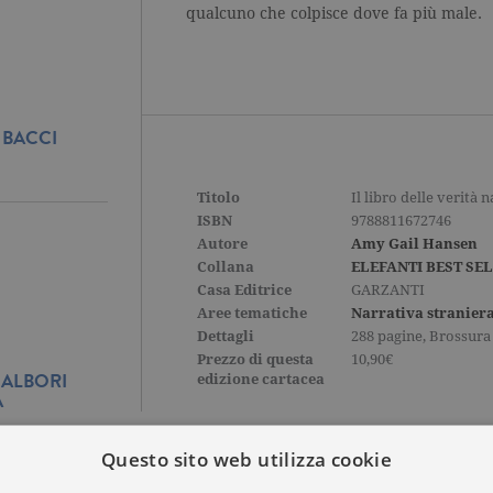
qualcuno che colpisce dove fa più male.
 BACCI
Titolo
Il libro delle verità 
ISBN
9788811672746
Autore
Amy Gail Hansen
Collana
ELEFANTI BEST SE
Casa Editrice
GARZANTI
Aree tematiche
Narrativa stranier
Dettagli
288 pagine, Brossura
Prezzo di questa
10,90€
 ALBORI
edizione cartacea
A
Questo sito web utilizza cookie