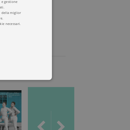
i e gestione
ti.
 della miglior
re.
kie necessari.
 utenti e la gestione
delle condizioni previste dal
ggiorna un valore univoco