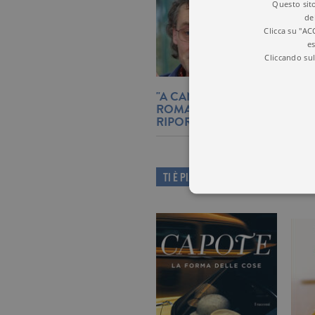
Questo sito
de
Clicca su "AC
es
Cliccando sul
"A CANTARE FU IL CANE", I
ROMANZO DI ANDREA VITAL
RIPORTA AGLI ANNI '30
TI È PIACIUTO QUESTO LIBRO?
I cookie tecnici sono stretta
dell'account. Il sito Web non
Garante, i cookie analitici 
Nome
Do
_gid
.ga