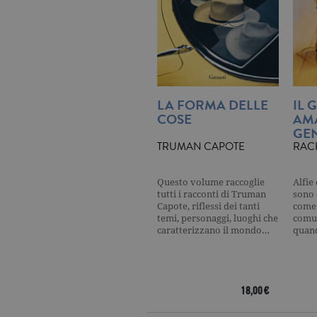
_gat
.ga
current_url
.ga
_gat_UA-16356920-1
.ga
LA FORMA DELLE
IL 
COSE
AM
GEN
TRUMAN CAPOTE
RAC
_ga
.ga
Questo volume raccoglie
Alfie
tutti i racconti di Truman
sono 
Capote, riflessi dei tanti
come 
temi, personaggi, luoghi che
comun
CookieScriptConsent
.ga
caratterizzano il mondo…
quan
18,00 €
Nome
Dominio
Nome
Dominio
datr
.facebook.com