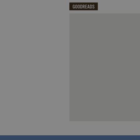
_fbp
.garzanti.it
GOODREADS
locale
.facebook.com
oo
.facebook.com
Qui potrai visualizzare le recensi
sb
.facebook.com
spin
.facebook.com
wd
.facebook.com