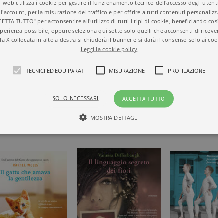
 web utilizza i cookie per gestire il funzionamento tecnico dell'accesso degli utent
ll'account, per la misurazione del traffico e per offrire a tutti contenuti personalizza
CETTA TUTTO" per acconsentire all'utilizzo di tutti i tipi di cookie, beneficiando così
perienza possibile, oppure seleziona qui sotto solo quelli che acconsenti di riceve
la X collocata in alto a destra si chiuderà il banner e si darà il consenso solo ai coo
Leggi la cookie policy
L NUOVO
TECNICI ED EQUIPARATI
MISURAZIONE
PROFILAZIONE
I CI
SOLO NECESSARI
ACCETTA TUTTO
MOSTRA DETTAGLI
Tecnici ed equiparati
Misurazione
Profilazione
mente necessari, consentono la funzionalità del sito Web principale come l'accesso degli
 può essere utilizzato correttamente senza i cookie strettamente necessari. Col rispetto 
sono equiparati ai tecnici e dunque non necessitano del consenso.
minio
Scadenza
Descrizione
rzanti.it
1 giorno
Questo cookie è impostato da Google Analytics. Memorizza e a