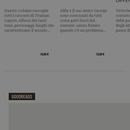
DIFFE
nome contie
numero
identificati
Questo volume raccoglie
Alfie e il suo amico George
Victoria
univoco
tutti i racconti di Truman
sono conosciuti da tutti
contatto
dell'accoun
Capote, riflessi dei tanti
come gatti fuori dal
delle pa
del sito We
temi, personaggi, luoghi che
comune: sanno fiutare
degli al
cui si riferis
una variazi
caratterizzano il mondo…
quando c’è un problema…
paura d
del cookie 
che viene
utilizzato p
limitare la
quantità di 
registrati d
18,00 €
13,00 €
Google su si
Web ad alt
volume di
traffico.
_ga
.garzanti.it
2 anni
Questo nom
cookie è
associato a
Google
Universal
GOODREADS
Analytics, c
un
aggiornam
Qui potrai visualizzare le recensioni di GoodReads.
significativ
servizio di
analisi più
comuneme
utilizzato d