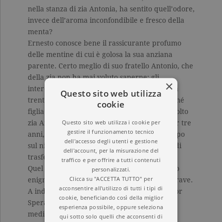
nella stanza di zia Antonia, ha sentito quell’odore,
invece dell’aroma inconfondibile e fresco della
menta?
Ernesto conosce bene il rassicurante profumo
delle mentine di cui è golosa la sua anziana
parente. Certo meglio di suo fratello Antonio, che
della zia non ha mai voluto saperne: gli
×
interessava molto di più Augusta Peretti, una
Questo sito web utilizza
trentacinquenne ossigenata e vogliosa, nonché
cookie
figlia di salumiere. Ernesto invece aveva accolto
Questo sito web utilizza i cookie per
zia Antonia in casa sua e l’aveva accudita per tre
gestire il funzionamento tecnico
anni, finché lei, un po’ per non gravare troppo
dell'accesso degli utenti e gestione
sul nipote, un po’ per pudore, aveva deciso di
dell'account, per la misurazione del
trasferirsi all’ospizio.
traffico e per offrire a tutti contenuti
Quel sorprendente odore d’aglio è un piccolo
personalizzati.
Clicca su "ACCETTA TUTTO" per
enigma. Forse è l’indizio di qualcosa di più grave.
acconsentire all'utilizzo di tutti i tipi di
A indagare, oltre a Ernesto e all’energica suor
cookie, beneficiando così della miglior
Speranza, si ritrova anche il dottor Fastelli,
esperienza possibile, oppure seleziona
medico dal carattere gioviale ma di grande
qui sotto solo quelli che acconsenti di