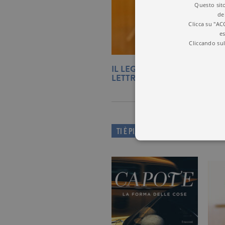
Questo sito
de
Clicca su "AC
es
Cliccando sul
IL LEGAME DI CLARA SÁNC
LETTRICI ITALIANE
TI È PIACIUTO QUESTO LIBRO?
I cookie tecnici sono stretta
dell'account. Il sito Web non
Garante, i cookie analitici 
Nome
Do