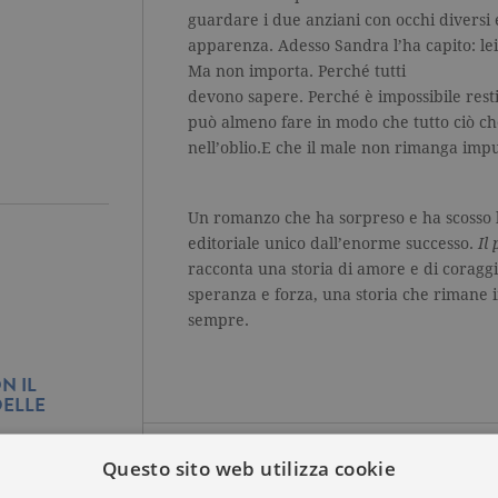
guardare i due anziani con occhi diversi e
apparenza. Adesso Sandra l’ha capito: lei 
Ma non importa. Perché tutti
devono sapere. Perché è impossibile restitu
può almeno fare in modo che tutto ciò ch
nell’oblio.E che il male non rimanga impu
Un romanzo che ha sorpreso e ha scosso l
editoriale unico dall’enorme successo.
Il
racconta una storia di amore e di coraggi
speranza e forza, una storia che rimane 
sempre.
N IL
DELLE
Questo sito web utilizza cookie