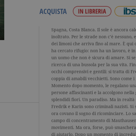
ACQUISTA
Spagna, Costa Blanca. Il sole è ancora ca
inoltrato. Per le strade non c’è nessuno, 
dei limoni che arriva fino al mare. È qui 
ha cercato rifugio: non ha un lavoro, è in 
un uomo che non è sicura di amare. Si sen
ricerca di una bussola per la sua vita. Fi
occhi comprensivi e gentili: si tratta di 
coppia di amabili vecchietti. Sono come 
Momento dopo momento, le regalano una 
persone affascinanti e la accolgono nella
splendidi fiori. Un paradiso. Ma in realtà 
Fredrik e Karin sono criminali nazisti. Si s
ora covano il sogno di ricominciare. Lo s
campo di concentramento di Mauthausen, 
movimenti. Ma ora, forse, può smascherar
di aiutarlo. Dopo un momento di incredul