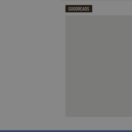
datr
.facebook.com
_fbp
.garzanti.it
GOODREADS
locale
.facebook.com
oo
.facebook.com
Qui potrai visualizzare le recensi
sb
.facebook.com
spin
.facebook.com
wd
.facebook.com