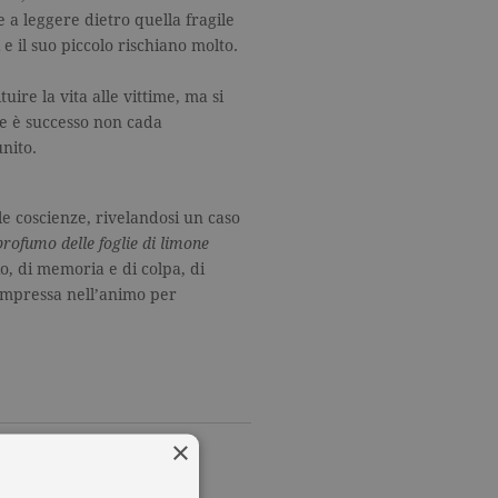
 a leggere dietro quella fragile
e il suo piccolo rischiano molto.
ire la vita alle vittime, ma si
e è successo non cada
nito.
e coscienze, rivelandosi un caso
 profumo delle foglie di limone
o, di memoria e di colpa, di
impressa nell’animo per
×