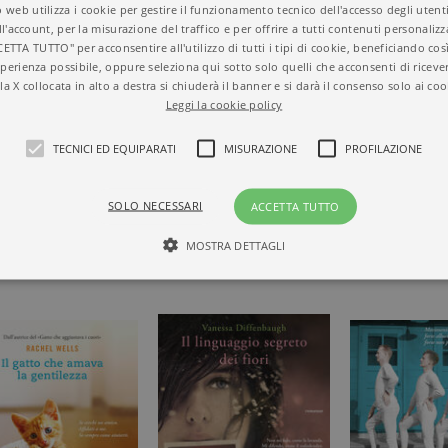
Titolo
Il profumo delle fogl
 web utilizza i cookie per gestire il funzionamento tecnico dell'accesso degli utent
ll'account, per la misurazione del traffico e per offrire a tutti contenuti personalizza
ISBN
9788811602118
CETTA TUTTO" per acconsentire all'utilizzo di tutti i tipi di cookie, beneficiando così
Autore
Clara Sanchez
perienza possibile, oppure seleziona qui sotto solo quelli che acconsenti di riceve
Collana
ELEFANTI GOLD
la X collocata in alto a destra si chiuderà il banner e si darà il consenso solo ai coo
Casa Editrice
GARZANTI
Leggi la cookie policy
Aree tematiche
Narrativa stranier
HEZ CON LE
Dettagli
384 pagine, Cartonat
TECNICI ED EQUIPARATI
MISURAZIONE
PROFILAZIONE
Prezzo di questa
13,00€
edizione cartacea
SOLO NECESSARI
ACCETTA TUTTO
MOSTRA DETTAGLI
Tecnici ed equiparati
Misurazione
Profilazione
mente necessari, consentono la funzionalità del sito Web principale come l'accesso degli
 può essere utilizzato correttamente senza i cookie strettamente necessari. Col rispetto 
sono equiparati ai tecnici e dunque non necessitano del consenso.
minio
Scadenza
Descrizione