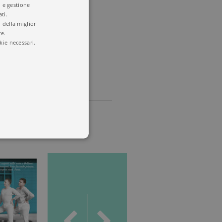
ie di limone
i e gestione
ti.
 della miglior
re.
kie necessari.
a
,
Tascabili
o
 utenti e la gestione
delle condizioni previste dal