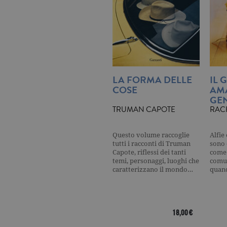
_gid
.ga
_gat
.ga
current_url
.ga
_gat_UA-16356920-1
.ga
LA FORMA DELLE
IL 
COSE
AM
GEN
TRUMAN CAPOTE
RAC
_ga
.ga
Questo volume raccoglie
Alfie
tutti i racconti di Truman
sono 
Capote, riflessi dei tanti
come 
CookieScriptConsent
.ga
temi, personaggi, luoghi che
comun
caratterizzano il mondo…
quan
18,00 €
Nome
Dominio
Nome
Dominio