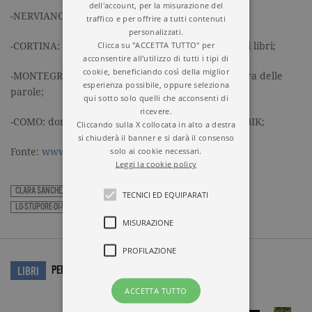
dell'account, per la misurazione del
-NERVIANO: giovedì 22 settembre, ore 21;
traffico e per offrire a tutti contenuti
personalizzati.
Clicca su "ACCETTA TUTTO" per
-CORTINA: venerdì 23 settembre, Una montagna di libri;
acconsentire all'utilizzo di tutti i tipi di
cookie, beneficiando così della miglior
-MONTEGROTTO TERME: sabato 24 settembre, Fiera delle
esperienza possibile, oppure seleziona
parole;
qui sotto solo quelli che acconsenti di
ricevere.
-COMO: domenica 25 settembre, ore 17, libreria UBIK;
Cliccando sulla X collocata in alto a destra
si chiuderà il banner e si darà il consenso
solo ai cookie necessari.
Fonte:
www.illibraio.it
Leggi la cookie policy
CLARA SÁNCHEZ
GARZANTI
IL PROFUMO DELLE FOGLIE DI LIMONE
TECNICI ED EQUIPARATI
LO-STUPORE-DI-UNA-NOTTE-DI-LUCE
MISURAZIONE
PROFILAZIONE
PER APPROFONDIRE…
LIBRI
ACCETTA TUTTO