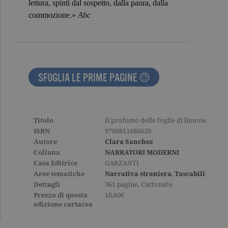
lettura, spinti dal sospetto, dalla paura, dalla
Google
Analytics.
commozione.»
Abc
Memorizza 
aggiorna u
valore uni
per ogni pa
visitata e v
utilizzato p
contare e t
traccia dell
SFOGLIA LE PRIME PAGINE
visualizzazi
pagina.
_gat
.garzanti.it
1 minuto
Questo nom
cookie è
associato a
Titolo
Il profumo delle foglie di limone
Google
Universal
ISBN
9788811686620
Analytics,
Autore
Clara Sanchez
secondo la
documenta
Collana
NARRATORI MODERNI
viene utiliz
Casa Editrice
GARZANTI
per limitare
frequenza d
Aree tematiche
Narrativa straniera
,
Tascabili
richieste,
Dettagli
361 pagine, Cartonato
limitando l
raccolta di 
Prezzo di questa
18,60€
su siti ad al
edizione cartacea
traffico.
current_url
.garzanti.it
Sessione
Questo coo