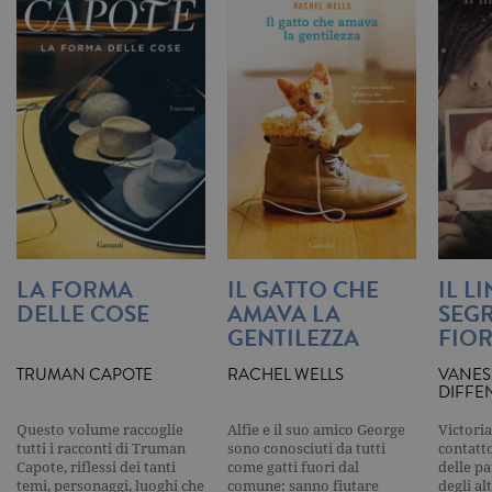
_ga
.garzanti.it
2 anni
Questo nom
cookie è
associato a
Google
Universal
Analytics, c
un
aggiornam
significativ
servizio di
analisi più
comuneme
utilizzato d
Google. Qu
cookie vien
utilizzato p
distinguere
utenti unici
assegnand
LA FORMA
IL GATTO CHE
IL L
numero
DELLE COSE
AMAVA LA
SEGR
generato in
modo casua
GENTILEZZA
FIOR
come
identificato
TRUMAN CAPOTE
RACHEL WELLS
VANES
del cliente. 
incluso in 
DIFFE
richiesta di
pagina in u
Questo volume raccoglie
Alfie e il suo amico George
Victoria
e utilizzato
tutti i racconti di Truman
sono conosciuti da tutti
contatto
calcolare i d
visitatori,
Capote, riflessi dei tanti
come gatti fuori dal
delle pa
sessioni e
temi, personaggi, luoghi che
comune: sanno fiutare
degli al