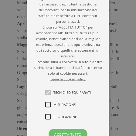
Mundo»
scrive: «Questo romanzo scuote la coscienza e
dell'accesso degli utenti e gestione
dell'account, per la misurazione del
svela l'orrore che la normalità cela». Intanto l'editore
traffico e per offrire a tutti contenuti
ristampa ancora.
personalizzati.
Aprile 2010
Il profumo delle foglie di limone
mantiene la
Clicca su "ACCETTA TUTTO" per
sua posizione in classifica. È uno dei romanzi più discussi e
acconsentire all'utilizzo di tutti i tipi di
studiati nelle scuole.
cookie, beneficiando così della miglior
esperienza possibile, oppure seleziona
Maggio 2010
Il mondo inizia a puntare gli occhi sul libro.
qui sotto solo quelli che acconsenti di
Si scatenano aste in molti paesi per acquistarne i diritti. In
ricevere.
Italia Garzanti sconfigge i concorrenti e si aggiudica il
Cliccando sulla X collocata in alto a destra
romanzo.
si chiuderà il banner e si darà il consenso
Giugno 2010
Migliaia di commenti invadono la rete. In
solo ai cookie necessari.
Leggi la cookie policy
Spagna non si parla d'altro.
Luglio/agosto 2010
Il passaparola continua. In rete. Sulle
TECNICI ED EQUIPARATI
spiagge. Tra i librai. Tra i giornalisti.
Settembre 2010
Il passaparola inizia anche in Italia: i
MISURAZIONE
giudizi dei librai italiani che hanno potuto leggere
Il
profumo delle foglie di limone
in anteprima sono
PROFILAZIONE
entusiastici.
Dicembre 2010
A quasi un anno dall'uscita,
il libro
ACCETTA TUTTO
mantiene la sua posizione nella classifica dei bestseller.