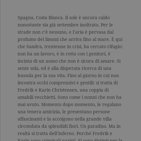
Spagna, Costa Blanca. Il sole è ancora caldo
nonostante sia già settembre inoltrato. Per le
strade non c’è nessuno, e l’aria è pervasa dal
profumo dei limoni che arriva fino al mare. È qui
che Sandra, trentenne in crisi, ha cercato rifugio:
non ha un lavoro, è in rotta con i genitori, è
incinta di un uomo che non è sicura di amare. Si
sente sola, ed è alla disperata ricerca di una
bussola per la sua vita. Fino al giorno in cui non
incontra occhi comprensivi e gentili: si tratta di
Fredrik e Karin Christensen, una coppia di
amabili vecchietti. Sono come i nonni che non ha
mai avuto. Momento dopo momento, le regalano
una tenera amicizia, le presentano persone
affascinanti e la accolgono nella grande villa
circondata da splendidi fiori. Un paradiso. Ma in
realtà si tratta dell’inferno. Perché Fredrik e
Karin sono criminali nazisti. Si sono distinti per la