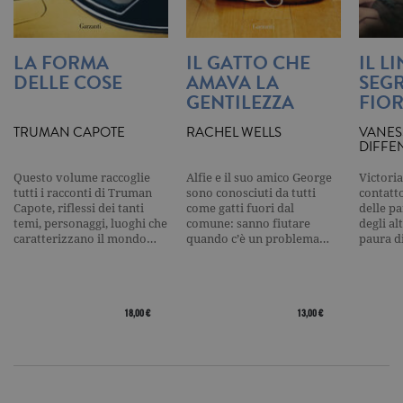
per limitare
frequenza d
richieste,
limitando l
raccolta di 
LA FORMA
IL GATTO CHE
IL L
su siti ad al
DELLE COSE
AMAVA LA
SEGR
traffico.
GENTILEZZA
FIOR
current_url
.garzanti.it
Sessione
Questo coo
viene utiliz
per verifica
TRUMAN CAPOTE
RACHEL WELLS
VANES
pagina corr
DIFFE
visualizzata
Questo volume raccoglie
Alfie e il suo amico George
Victoria
_gat_UA-16356920-1
.garzanti.it
1 minuto
Si tratta di
cookie di t
tutti i racconti di Truman
sono conosciuti da tutti
contatto
pattern
Capote, riflessi dei tanti
come gatti fuori dal
delle pa
impostato 
temi, personaggi, luoghi che
comune: sanno fiutare
degli al
Google
caratterizzano il mondo…
quando c’è un problema…
paura d
Analytics, i
l'elemento
pattern sul
nome contie
numero
identificati
18,00 €
13,00 €
univoco
dell'accoun
del sito We
cui si riferis
una variazi
del cookie 
che viene