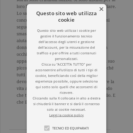
×
loro ferocia e ora covano il sogno di ricominciare.
Questo sito web utilizza
Lo sa bene Julián, scampato al campo di
cookie
concentramento di Mauthausen, che da giorni
segue i loro movimenti. Ma ora, forse, può
Questo sito web utilizza i cookie per
smascherarli, e Sandra è l’unica in grado di
gestire il funzionamento tecnico
aiutarlo. Dopo un momento di incredulità, la
dell'accesso degli utenti e gestione
dell'account, per la misurazione del
donna comincia a guardare i due anziani con
traffico e per offrire a tutti contenuti
occhi diversi e a leggere dietro quella fragile
personalizzati.
apparenza. Adesso Sandra l’ha capito: lei e il suo
Clicca su "ACCETTA TUTTO" per
piccolo rischiano molto. Ma non importa. Perché
acconsentire all'utilizzo di tutti i tipi di
tutti
cookie, beneficiando così della miglior
esperienza possibile, oppure seleziona
devono sapere. Perché è impossibile restituire la
qui sotto solo quelli che acconsenti di
vita alle vittime, ma si può almeno fare in modo
ricevere.
che tutto ciò che è successo non cada nell’oblio. E
Cliccando sulla X collocata in alto a destra
che il male non rimanga impunito.
si chiuderà il banner e si darà il consenso
solo ai cookie necessari.
Leggi la cookie policy
TECNICI ED EQUIPARATI