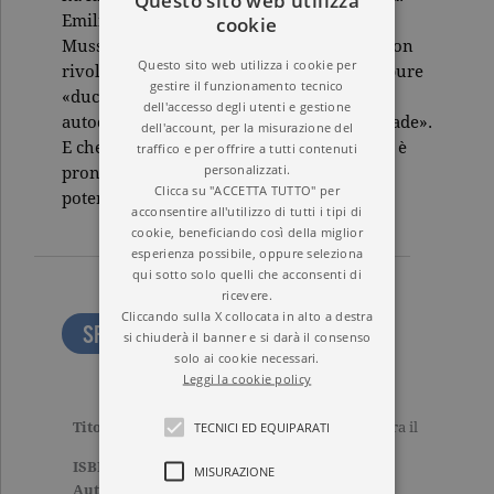
Questo sito web utilizza
Emilio Gentile racconta la storia di un
cookie
Mussolini per molti aspetti sconosciuto: non
Questo sito web utilizza i cookie per
rivoluzionario, non anticapitalista, e neppure
gestire il funzionamento tecnico
«duce»: un politico isolato, che si
dell'accesso degli utenti e gestione
autodefinisce «avventuriero di tutte le strade».
dell'account, per la misurazione del
E che tre anni dopo, con spregiudicatezza, è
traffico e per offrire a tutti contenuti
personalizzati.
pronto a rinnegarsi pur di conquistare il
Clicca su "ACCETTA TUTTO" per
potere.
acconsentire all'utilizzo di tutti i tipi di
cookie, beneficiando così della miglior
esperienza possibile, oppure seleziona
qui sotto solo quelli che acconsenti di
ricevere.
Cliccando sulla X collocata in alto a destra
SFOGLIA LE PRIME PAGINE
si chiuderà il banner e si darà il consenso
solo ai cookie necessari.
Leggi la cookie policy
TECNICI ED EQUIPARATI
Titolo
Quando Mussolini non era il
Duce
ISBN
9788811607731
MISURAZIONE
Autore
Emilio Gentile