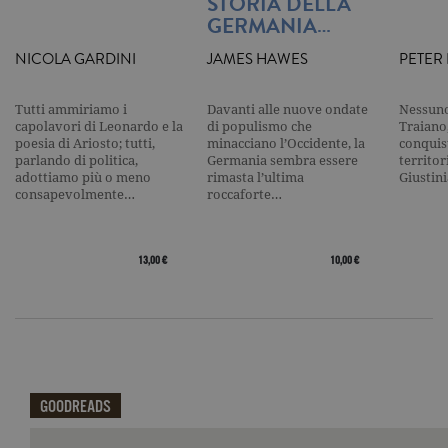
STORIA DELLA
raccolta di 
GERMANIA…
su siti ad al
traffico.
NICOLA GARDINI
JAMES HAWES
PETER
current_url
.garzanti.it
Sessione
Questo coo
viene utiliz
per verifica
Tutti ammiriamo i
Davanti alle nuove ondate
Nessuno
pagina corr
visualizzata
capolavori di Leonardo e la
di populismo che
Traiano,
poesia di Ariosto; tutti,
minacciano l’Occidente, la
conquist
_gat_UA-16356920-1
.garzanti.it
1 minuto
Si tratta di
parlando di politica,
Germania sembra essere
territo
cookie di t
adottiamo più o meno
rimasta l’ultima
Giustin
pattern
consapevolmente…
roccaforte…
impostato 
Google
Analytics, i
l'elemento
pattern sul
13,00 €
10,00 €
nome contie
numero
identificati
univoco
dell'accoun
del sito We
cui si riferis
una variazi
del cookie 
che viene
GOODREADS
utilizzato p
limitare la
quantità di 