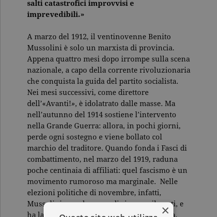
salti catastrofici improvvisi e
imprevedibili.»
A marzo del 1912, il ventinovenne Benito
Mussolini è solo un marxista di provincia.
Appena quattro mesi dopo irrompe sulla scena
nazionale, a capo della corrente rivoluzionaria
che conquista la guida del partito socialista.
Nei mesi successivi, come direttore
dell’«Avanti!
»
, è idolatrato dalle masse. Ma
nell’autunno del 1914 sostiene l’intervento
nella Grande Guerra: allora, in pochi giorni,
perde ogni sostegno e viene bollato col
marchio del traditore. Quando fonda i Fasci di
combattimento, nel marzo del 1919, raduna
poche centinaia di affiliati: quel fascismo è un
movimento rumoroso ma marginale. Nelle
elezioni politiche di novembre, infatti,
Mussolini prende meno di cinquemila voti, e
×
ha la tentazione di abbandonare la politica.