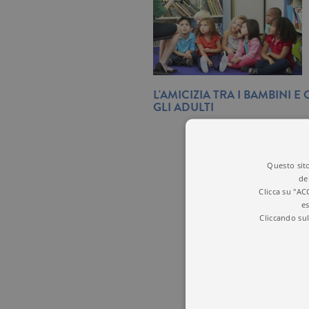
L'AMICIZIA TRA I BAMBINI E
GLI ADULTI
Questo sito
de
Clicca su "AC
es
Cliccando sul