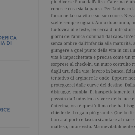
più diverse l’una dall’altra. Caterina è u
conosce cosa sia la paura. Per Ludovica l
fuoco nella sua vita e sul suo cuore. Nessu
scelte sempre uguali. Anno dopo anno, m
Ludovica alle feste, lei cerca di introdurr
giorni dell’amica dominati dal caos. Un’
DERICA
A DI
senza ombre dall’infanzia alla maturità, a
giungere a quel punto della vita in cui L
vita è impacchettata e precisa come un tr
sorprese al check-in, un muro costruito 
dagli urti della vita: lavoro in banca, fidan
tentativo di arginare le onde. Eppure non
proteggerci dalle curve del destino. Dalla 
distrugge, cambia. E, inaspettatamente, 
passata da Ludovica a vivere della luce e
Caterina, ora è quest’ultima che ha bisogn
RICE
chiederle il regalo più grande. Quello di s
barca al porto e lasciarsi andare al mare 
inatteso, imprevisto. Ma inevitabilmente