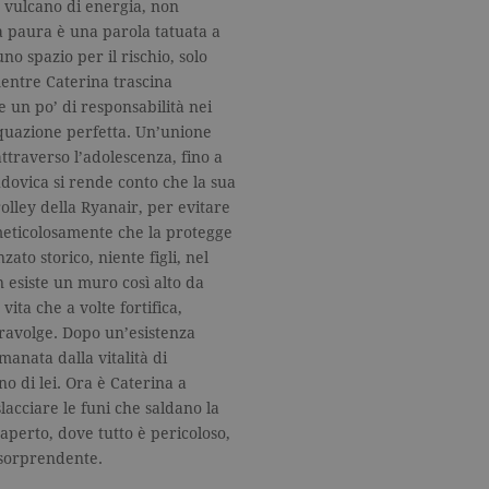
n vulcano di energia, non
a paura è una parola tatuata a
no spazio per il rischio, solo
entre Caterina trascina
e un po’ di responsabilità nei
equazione perfetta. Un’unione
ttraverso l’adolescenza, fino a
udovica si rende conto che la sua
olley della Ryanair, per evitare
meticolosamente che la protegge
zato storico, niente figli, nel
 esiste un muro così alto da
vita che a volte fortifica,
travolge. Dopo un’esistenza
manata dalla vitalità di
o di lei. Ora è Caterina a
lacciare le funi che saldano la
aperto, dove tutto è pericoloso,
 sorprendente.