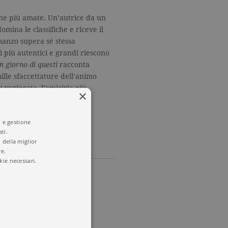
iane più amate. Un’autrice da un
omina le classifiche e riceve il
manzo supera sé stessa
i più autentici e grandi riescono
 giorno di questi
racconta
ille sfaccettature dell’animo
 variegata, l’amicizia più
×
a donne.
i e gestione
ti.
 della miglior
re.
kie necessari.