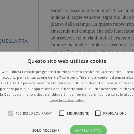
Federica Bosco è una delle scrittrici ital
milione di copie vendute. Ogni suo libro d
plauso della stampa. In questo nuovo ro
riuscendo nel compito che solo i narrator
ad assolvere: ci parla di noi.
Ci vediamo un
 QUELLA TRA
l’amore ma anche il dolore, racconta le m
umano. Racconta l’amicizia più forte e più
fragile ma anche più duratura: quella tr
Questo sito web utilizza cookie
 web utilizza i cookie per gestire il funzionamento tecnico dell'accesso degli utent
ll'account, per la misurazione del traffico e per offrire a tutti contenuti personalizza
CETTA TUTTO" per acconsentire all'utilizzo di tutti i tipi di cookie, beneficiando così
perienza possibile, oppure seleziona qui sotto solo quelli che acconsenti di riceve
la X collocata in alto a destra si chiuderà il banner e si darà il consenso solo ai coo
Leggi la cookie policy
SFOGLIA LE PRIME PAGINE
TECNICI ED EQUIPARATI
MISURAZIONE
PROFILAZIONE
SOLO NECESSARI
ACCETTA TUTTO