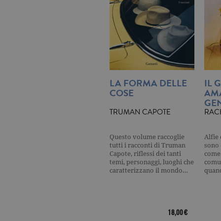
CookieScriptConsent
.ga
LA FORMA DELLE
IL 
COSE
AM
GEN
Nome
Dominio
Nome
Dominio
TRUMAN CAPOTE
RAC
datr
.facebook.com
_fbp
.garzanti.it
locale
.facebook.com
Questo volume raccoglie
Alfie
oo
.facebook.com
tutti i racconti di Truman
sono 
Capote, riflessi dei tanti
come 
temi, personaggi, luoghi che
comun
sb
.facebook.com
caratterizzano il mondo…
quan
spin
.facebook.com
wd
.facebook.com
18,00 €