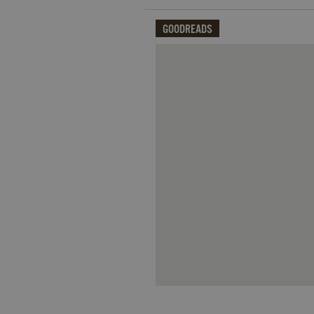
GOODREADS
Qui potrai visualizzare le recensi