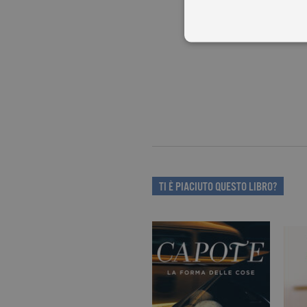
I cookie tecnici sono stretta
dell'account. Il sito Web non
Garante, i cookie analitici 
Nome
Do
_gid
.ga
TI È PIACIUTO QUESTO LIBRO?
_gat
.ga
current_url
.ga
_gat_UA-16356920-1
.ga
_ga
.ga