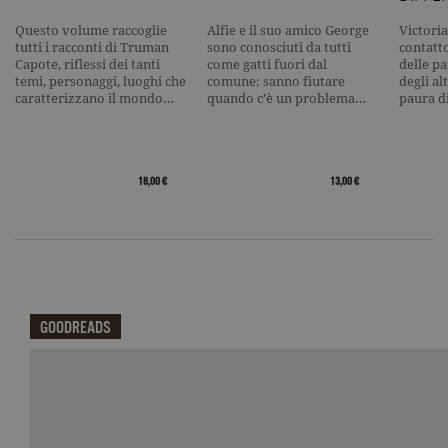
nome contie
numero
Questo volume raccoglie
Alfie e il suo amico George
Victoria
identificati
univoco
tutti i racconti di Truman
sono conosciuti da tutti
contatto
dell'accoun
Capote, riflessi dei tanti
come gatti fuori dal
delle pa
del sito We
temi, personaggi, luoghi che
comune: sanno fiutare
degli al
cui si riferis
caratterizzano il mondo…
quando c’è un problema…
paura d
una variazi
del cookie 
che viene
utilizzato p
limitare la
quantità di 
18,00 €
13,00 €
registrati d
Google su si
Web ad alt
volume di
traffico.
_ga
.garzanti.it
2 anni
Questo nom
cookie è
associato a
Google
GOODREADS
Universal
Analytics, c
un
aggiornam
Qui potrai visualizzare le recensioni di GoodReads.
significativ
servizio di
analisi più
comuneme
utilizzato d