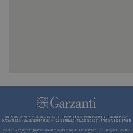
Google. Qu
cookie vien
utilizzato p
distinguere
utenti unici
assegnand
numero
generato in
modo casua
come
identificato
del cliente. 
incluso in 
richiesta di
pagina in u
e utilizzato
calcolare i d
visitatori,
sessioni e
campagne p
rapporti di
analisi dei si
CookieScriptConsent
.garzanti.it
1 mese
Questo coo
viene utiliz
dal servizio
Cookie-
Script.com 
COPYRIGHT © 2002 - 2026, GARZANTI S.R.L. - PROPRIETÀ LETTERARIA RISERVATA -
PRIVACY POLICY
ricordare le
GARZANTI S.R.L. - VIA GIUSEPPE PARINI, 14 - 20121 MILANO - TEL.0200623.201 - PART.IVA: 10283970159
preferenze 
consenso s
Il sito Garzanti.it partecipa ai programmi di affiliazione dei negozi IBS.it e
cookie dei