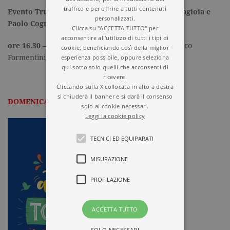
traffico e per offrire a tutti contenuti
Evento Truman Capote – Alberto Rollo, Nicola Lagioia e
personalizzati.
Paolo Cognetti
presentano
A sangue freddo
Clicca su "ACCETTA TUTTO" per
acconsentire all'utilizzo di tutti i tipi di
ore 16.30 – Spazio Formentini, Refettori
(
Via Marco
cookie, beneficiando così della miglior
esperienza possibile, oppure seleziona
Formentini, 10)
qui sotto solo quelli che acconsenti di
ricevere.
Cliccando sulla X collocata in alto a destra
si chiuderà il banner e si darà il consenso
DOMENICA 17 NOVEMBRE
solo ai cookie necessari.
Leggi la cookie policy
TECNICI ED EQUIPARATI
MISURAZIONE
PROFILAZIONE
ACCETTA TUTTO
SOLO NECESSARI