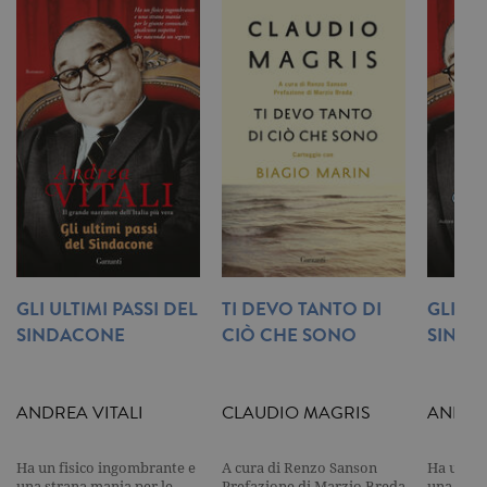
Google
Universal
Analytics, c
un
aggiornam
significativ
servizio di
analisi più
comuneme
utilizzato d
Google. Qu
cookie vien
utilizzato p
distinguere
utenti unici
assegnand
numero
generato in
modo casua
come
GLI ULTIMI PASSI DEL
TI DEVO TANTO DI
GLI UL
identificato
SINDACONE
CIÒ CHE SONO
SIND
del cliente. 
incluso in 
richiesta di
pagina in u
e utilizzato
calcolare i d
ANDREA VITALI
CLAUDIO MAGRIS
ANDREA
visitatori,
sessioni e
campagne p
rapporti di
Ha un fisico ingombrante e
A cura di Renzo Sanson
Ha un fi
analisi dei si
una strana mania per le
Prefazione di Marzio Breda
una stra