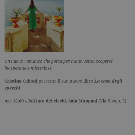
Memorizza 
aggiorna u
valore uni
per ogni pa
visitata e v
utilizzato p
contare e t
traccia dell
visualizzazi
pagina.
_gat
.garzanti.it
1 minuto
Questo nom
cookie è
associato a
Un nuovo romanzo che porta per mano verso scoperte
Google
Universal
inaspettate e misteriose
Analytics,
secondo la
documenta
Cristina Caboni
presenta il suo nuovo libro
La casa degli
viene utiliz
per limitare
specchi
frequenza d
richieste,
limitando l
ore 16.00 – Istituto dei ciechi, Sala Stoppani
(
Via Vivaio, 7
)
raccolta di 
su siti ad al
traffico.
current_url
.garzanti.it
Sessione
Questo coo
viene utiliz
per verifica
pagina corr