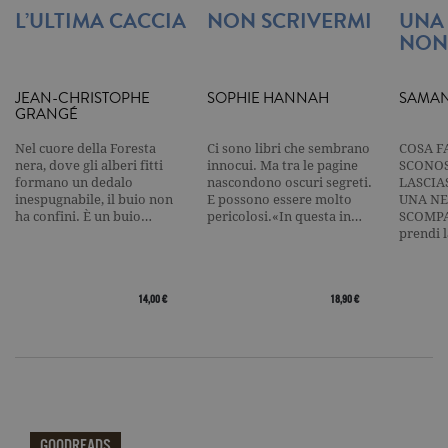
richieste,
L’ULTIMA CACCIA
NON SCRIVERMI
UNA
limitando l
raccolta di 
NON
su siti ad al
traffico.
current_url
.garzanti.it
Sessione
Questo coo
JEAN-CHRISTOPHE
SOPHIE HANNAH
SAMAN
viene utiliz
GRANGÉ
per verifica
pagina corr
visualizzata
Nel cuore della Foresta
Ci sono libri che sembrano
COSA F
nera, dove gli alberi fitti
innocui. Ma tra le pagine
SCONOS
_gat_UA-16356920-1
.garzanti.it
1 minuto
Si tratta di
formano un dedalo
nascondono oscuri segreti.
LASCIA
cookie di t
inespugnabile, il buio non
E possono essere molto
UNA NE
pattern
impostato 
ha confini. È un buio…
pericolosi.«In questa in…
SCOMPA
Google
prendi 
Analytics, i
l'elemento
pattern sul
nome contie
numero
14,00 €
18,90 €
identificati
univoco
dell'accoun
del sito We
cui si riferis
una variazi
del cookie 
che viene
utilizzato p
limitare la
GOODREADS