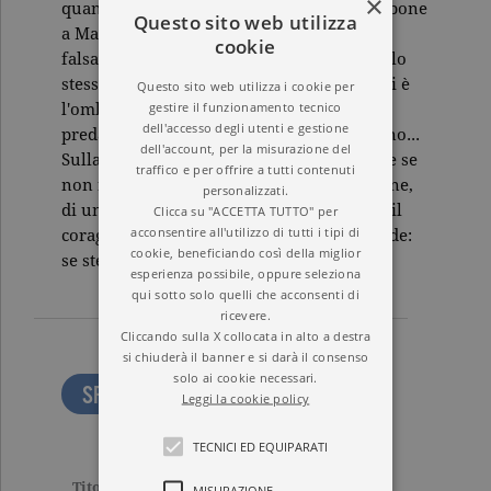
×
quando la ritroverà, sarà un altro. Un barbone
Questo sito web utilizza
a Marsiglia, un pittore folle a Nizza, un
cookie
falsario a Parigi. Mathias deve fuggire e allo
stesso tempo scoprire chi è veramente. Lui è
Questo sito web utilizza i cookie per
gestire il funzionamento tecnico
l'ombra in agguato e allo stesso tempo la
dell'accesso degli utenti e gestione
preda. Ma potrebbe anche essere l'assassino...
dell'account, per la misurazione del
Sulla strada della verità non ha alternative se
traffico e per offrire a tutti contenuti
non fidarsi di un ricordo, di una sensazione,
personalizzati.
di un momento, di un incontro. E trovare il
Clicca su "ACCETTA TUTTO" per
acconsentire all'utilizzo di tutti i tipi di
coraggio di affrontare il pericolo più grande:
cookie, beneficiando così della miglior
se stesso.
esperienza possibile, oppure seleziona
qui sotto solo quelli che acconsenti di
ricevere.
Cliccando sulla X collocata in alto a destra
si chiuderà il banner e si darà il consenso
solo ai cookie necessari.
SFOGLIA LE PRIME PAGINE
Leggi la cookie policy
TECNICI ED EQUIPARATI
Titolo
Amnesia
MISURAZIONE