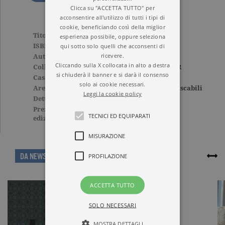
Clicca su "ACCETTA TUTTO" per
acconsentire all'utilizzo di tutti i tipi di
cookie, beneficiando così della miglior
Titolo
La scuola dei desideri
esperienza possibile, oppure seleziona
qui sotto solo quelli che acconsenti di
ISBN
9788811679356
ricevere.
Autore
Joanne Harris
Cliccando sulla X collocata in alto a destra
Collana
ELEFANTI BEST SELLER
si chiuderà il banner e si darà il consenso
Casa Editrice
GARZANTI
solo ai cookie necessari.
Aree tematiche
Narrativa straniera
,
Tascabili
Leggi la cookie policy
Dettagli
438 pagine, Brossura
Prezzo di questa
10,90€
TECNICI ED EQUIPARATI
edizione cartacea
MISURAZIONE
ARTICOLI CORRELATI
DA NEWS
PROFILAZIONE
ACCETTA TUTTO
SOLO NECESSARI
MOSTRA DETTAGLI