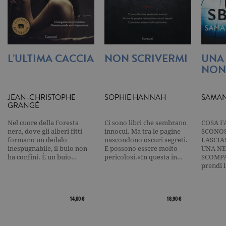
per ogni pa
visitata e v
utilizzato p
contare e t
traccia dell
visualizzazi
pagina.
L’ULTIMA CACCIA
NON SCRIVERMI
UNA
_gat
.garzanti.it
1 minuto
Questo nom
NON
cookie è
associato a
Google
Universal
JEAN-CHRISTOPHE
SOPHIE HANNAH
SAMAN
Analytics,
GRANGÉ
secondo la
documenta
viene utiliz
Nel cuore della Foresta
Ci sono libri che sembrano
COSA F
per limitare
nera, dove gli alberi fitti
innocui. Ma tra le pagine
SCONOS
frequenza d
richieste,
formano un dedalo
nascondono oscuri segreti.
LASCIA
limitando l
inespugnabile, il buio non
E possono essere molto
UNA NE
raccolta di 
ha confini. È un buio…
pericolosi.«In questa in…
SCOMPA
su siti ad al
prendi 
traffico.
current_url
.garzanti.it
Sessione
Questo coo
viene utiliz
per verifica
14,00 €
18,90 €
pagina corr
visualizzata
_gat_UA-16356920-1
.garzanti.it
1 minuto
Si tratta di