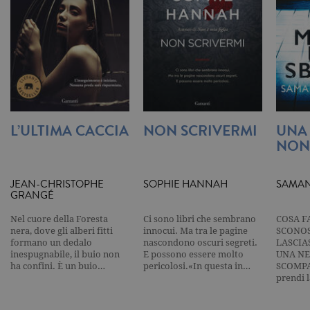
visualizzata
_gat_UA-16356920-1
.garzanti.it
1 minuto
Si tratta di
cookie di t
pattern
impostato 
Google
Analytics, i
l'elemento
pattern sul
nome contie
numero
identificati
L’ULTIMA CACCIA
NON SCRIVERMI
UNA
univoco
NON
dell'accoun
del sito We
cui si riferis
una variazi
del cookie 
JEAN-CHRISTOPHE
SOPHIE HANNAH
SAMAN
che viene
GRANGÉ
utilizzato p
limitare la
quantità di 
Nel cuore della Foresta
Ci sono libri che sembrano
COSA F
registrati d
nera, dove gli alberi fitti
innocui. Ma tra le pagine
SCONOS
Google su si
formano un dedalo
nascondono oscuri segreti.
LASCIA
Web ad alt
inespugnabile, il buio non
E possono essere molto
UNA NE
volume di
ha confini. È un buio…
pericolosi.«In questa in…
SCOMPA
traffico.
prendi 
_ga
.garzanti.it
2 anni
Questo nom
cookie è
associato a