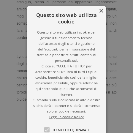
ambiguo, pieno di persone dall'apparenza ingannevole:
×
amiche invidiose, agenti assetate di denaro, amanti respinti,
Questo sito web utilizza
mogli tradite, registi delusi. Tutti pieni di veleno, dietro un
cookie
sorriso smagliante. Anna dovrà fare molta attenzione, non
farsi abbagliare e trovare velocemente la verità, prima di
Questo sito web utilizza i cookie per
gestire il funzionamento tecnico
perdersi in questo terribile labirinto di luci e ombre...
dell'accesso degli utenti e gestione
dell'account, per la misurazione del
traffico e per offrire a tutti contenuti
Lynda La Plante rimane la stella incontrastata nel firmamento
personalizzati.
degli autori di thriller. Acclamati da pubblico e stampa, i suoi
Clicca su "ACCETTA TUTTO" per
romanzi scalano tutte le classifiche a poche settimane
acconsentire all'utilizzo di tutti i tipi di
cookie, beneficiando così della miglior
dall'uscita.
Il grido della mantide,
che ha venduto oltre
esperienza possibile, oppure seleziona
centomila copie in pochissime settimane,
indaga i segreti più
qui sotto solo quelli che acconsenti di
torbidi della grande macchina del cinema, mostrandone il lato
ricevere.
più oscuro e inquietante.
Cliccando sulla X collocata in alto a destra
si chiuderà il banner e si darà il consenso
solo ai cookie necessari.
Leggi la cookie policy
TECNICI ED EQUIPARATI