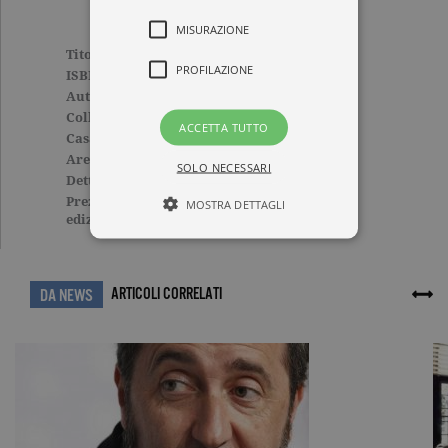
MISURAZIONE
Titolo
Il grido della mantide
PROFILAZIONE
ISBN
9788811681908
Autore
Lynda La Plante
Collana
NARRATORI MODERNI
ACCETTA TUTTO
Casa Editrice
GARZANTI
Aree tematiche
Narrativa straniera
SOLO NECESSARI
Dettagli
468 pagine, Cartonato
Prezzo di questa
19,60€
MOSTRA DETTAGLI
edizione cartacea
Tecnici ed equiparati
ARTICOLI CORRELATI
DA NEWS
Misurazione
Profilazione
I cookie tecnici sono strettamente
necessari, consentono la funzionalità
del sito Web principale come l'accesso
degli utenti e la gestione dell'account. Il
sito Web non può essere utilizzato
correttamente senza i cookie
strettamente necessari. Col rispetto