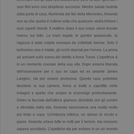
suoi film sono uno strepitoso successo. Mentre saluta l'autista
dalla porta di casa, illuminata dai fari della Mercedes, Amanda
non sa che quella è l'ultima volta che qualcuno vedrà brillare i
suoi capelli biondi. Il mattino dopo il suo corpo viene trovato
riverso sul letto. Le mani legate, le gambe spalancate, la
ragazza è stata colpita ovunque da coltellate furiose. Solo il
bellissimo viso è intatto, gli occhi sbarrati per l'orrore. La prima
ad arrivare sulla scena del delitto è Anna Travis. L'ispettrice è
in un momento cruciale della sua vita. Dopo essersi liberata
dell'ossessione per il suo ex capo ed ex amante James
Langton, sta per essere promossa. Questo caso potrebbe
decidere la sua carriera. Anna si butta a capofitto nelle
indagini e quello che scopre la sconvolge profondamente.
Dietro la facciata dell'attrice glamour, disinibita con gli uomini
e sfrontata nella vita, Amanda nascondeva una realtà molto
più triste e cupa. Un'infanzia infelice, un abisso di incubi e
paure. Amanda urlava tutte le notti per il terrore, ma nessuno
sapeva ascoltarla. L'ispettrice sta per entrare in un un mondo