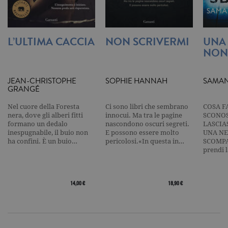
per limitare
frequenza d
richieste,
limitando l
raccolta di 
L’ULTIMA CACCIA
NON SCRIVERMI
UNA
su siti ad al
traffico.
NON
current_url
.garzanti.it
Sessione
Questo coo
viene utiliz
per verifica
JEAN-CHRISTOPHE
SOPHIE HANNAH
SAMAN
pagina corr
GRANGÉ
visualizzata
_gat_UA-16356920-1
.garzanti.it
1 minuto
Si tratta di
Nel cuore della Foresta
Ci sono libri che sembrano
COSA F
cookie di t
nera, dove gli alberi fitti
innocui. Ma tra le pagine
SCONOS
pattern
formano un dedalo
nascondono oscuri segreti.
LASCIA
impostato 
inespugnabile, il buio non
E possono essere molto
UNA NE
Google
Analytics, i
ha confini. È un buio…
pericolosi.«In questa in…
SCOMPA
l'elemento
prendi 
pattern sul
nome contie
numero
identificati
univoco
14,00 €
18,90 €
dell'accoun
del sito We
cui si riferis
una variazi
del cookie 
che viene