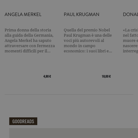
visualizzazi
pagina.
ANGELA MERKEL
PAUL KRUGMAN
DONAL
_gat
.garzanti.it
1 minuto
Questo nom
cookie è
associato a
Google
Prima donna della storia
Quella del premio Nobel
«La cris
Universal
alla guida della Germania,
Paul Krugman è una delle
nel fatt
Analytics,
Angela Merkel ha saputo
voci più autorevoli al
muore e
secondo la
documenta
attraversare con fermezza
mondo in campo
nascere
viene utiliz
momenti difficili per il…
economico: i suoi libri e…
interre
per limitare
frequenza d
richieste,
limitando l
raccolta di 
su siti ad al
4,90 €
18,00 €
traffico.
current_url
.garzanti.it
Sessione
Questo coo
viene utiliz
per verifica
pagina corr
visualizzata
_gat_UA-16356920-1
.garzanti.it
1 minuto
Si tratta di
cookie di t
GOODREADS
pattern
impostato 
Google
Qui potrai visualizzare le recensioni di GoodReads.
Analytics, i