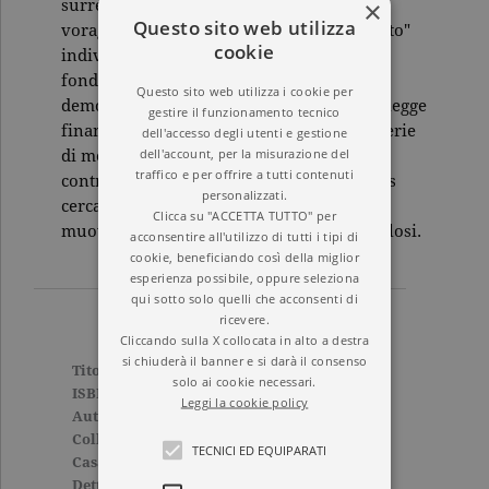
×
surreali dell'amministrazione pubblica, la
Questo sito web utilizza
voragine informativa della Rai: "Stato matto"
cookie
individua in forma di dizionario i 100
fondamentali "affanni e malanni" della
Questo sito web utilizza i cookie per
democrazia italiana, a cominciare da una legge
gestire il funzionamento tecnico
finanziaria con circa 600 commi, da una serie
dell'accesso degli utenti e gestione
dell'account, per la misurazione del
di meccanismi istituzionali farraginosi e
traffico e per offrire a tutti contenuti
contraddittori, dalla politica. Michele Ainis
personalizzati.
cerca perciò di capire in quale direzione
Clicca su "ACCETTA TUTTO" per
muoversi senza imboccare sentieri pericolosi.
acconsentire all'utilizzo di tutti i tipi di
cookie, beneficiando così della miglior
esperienza possibile, oppure seleziona
qui sotto solo quelli che acconsenti di
ricevere.
Cliccando sulla X collocata in alto a destra
si chiuderà il banner e si darà il consenso
Titolo
Stato matto
solo ai cookie necessari.
ISBN
9788811740735
Leggi la cookie policy
Autore
Michele Ainis
Collana
SAGGI
TECNICI ED EQUIPARATI
Casa Editrice
GARZANTI
Dettagli
264 pagine, Brossura