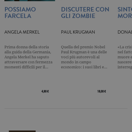
tecnici e dunque non necessitano del
POSSIAMO
DISCUTERE CON
SIN
consenso.
FARCELA
GLI ZOMBIE
MOR
Nome
Dominio
Scadenza
Descrizione
_gid
.garzanti.it
1 giorno
Questo coo
ANGELA MERKEL
PAUL KRUGMAN
DONAL
impostato 
Google
Analytics.
Memorizza 
Prima donna della storia
Quella del premio Nobel
«La cris
aggiorna u
alla guida della Germania,
Paul Krugman è una delle
nel fatt
valore uni
per ogni pa
Angela Merkel ha saputo
voci più autorevoli al
muore e
visitata e v
attraversare con fermezza
mondo in campo
nascere
utilizzato p
momenti difficili per il…
economico: i suoi libri e…
interre
contare e t
traccia dell
visualizzazi
pagina.
_gat
.garzanti.it
1 minuto
Questo nom
4,90 €
18,00 €
cookie è
associato a
Google
Universal
Analytics,
secondo la
documenta
viene utiliz
per limitare
frequenza d