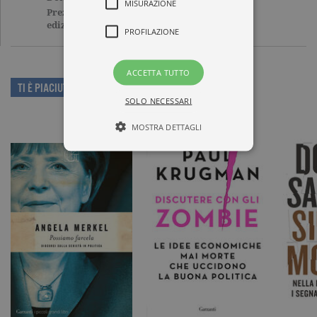
MISURAZIONE
Prezzo di questa
15,00€
edizione cartacea
PROFILAZIONE
ACCETTA TUTTO
TI È PIACIUTO QUESTO LIBRO?
SOLO NECESSARI
MOSTRA DETTAGLI
Tecnici ed equiparati
Misurazione
Profilazione
I cookie tecnici sono strettamente
necessari, consentono la funzionalità
del sito Web principale come l'accesso
degli utenti e la gestione dell'account. Il
sito Web non può essere utilizzato
correttamente senza i cookie
strettamente necessari. Col rispetto
delle condizioni previste dal Garante, i
cookie analitici sono equiparati ai