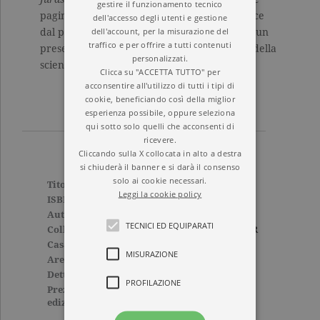
gestire il funzionamento tecnico
pagine, trasportandolo in un incubo che nasce
dell'accesso degli utenti e gestione
dell'account, per la misurazione del
dal profondo della preistoria e si proietta su un
traffico e per offrire a tutti contenuti
presente dominato dalle arroganti certezze della
personalizzati.
scienza.
Clicca su "ACCETTA TUTTO" per
acconsentire all'utilizzo di tutti i tipi di
cookie, beneficiando così della miglior
esperienza possibile, oppure seleziona
qui sotto solo quelli che acconsenti di
ricevere.
Cliccando sulla X collocata in alto a destra
si chiuderà il banner e si darà il consenso
solo ai cookie necessari.
Titolo
Jurassic Park
Leggi la cookie policy
ISBN
9788811602279
Autore
Michael Crichton
TECNICI ED EQUIPARATI
Collana
ELEFANTI BEST SELLER
Casa Editrice
GARZANTI
MISURAZIONE
Aree tematiche
Tascabili
Dettagli
492 pagine, Brossura
PROFILAZIONE
Prezzo di questa
14,00€
edizione cartacea