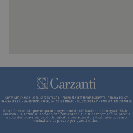
_ga
.garzanti.it
2 anni
Questo nom
cookie è
associato a
Google
Universal
Analytics, c
un
aggiornam
significativ
servizio di
analisi più
comuneme
utilizzato d
Google. Qu
cookie vien
utilizzato p
distinguere
utenti unici
assegnand
numero
generato in
modo casua
come
COPYRIGHT © 2002 - 2026, GARZANTI S.R.L. - PROPRIETÀ LETTERARIA RISERVATA -
PRIVACY POLICY
identificato
GARZANTI S.R.L. - VIA GIUSEPPE PARINI, 14 - 20121 MILANO - TEL.0200623.201 - PART.IVA: 10283970159
del cliente. 
incluso in 
Il sito Garzanti.it partecipa ai programmi di affiliazione dei negozi IBS.it e
richiesta di
Amazon EU, forme di accordo che consentono ai siti di recepire una piccola
pagina in u
quota dei ricavi sui prodotti linkati e poi acquistati dagli utenti, senza
e utilizzato
variazione di prezzo per questi ultimi.
calcolare i d
visitatori,