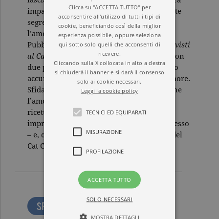
lasciare che il destino li separi o cercare, tra
Clicca su "ACCETTA TUTTO" per
impasti, errori ed esperimenti, l’ingrediente
acconsentire all'utilizzo di tutti i tipi di
segreto che rende perfette tutte le ricette:
cookie, beneficiando così della miglior
l’amore.
esperienza possibile, oppure seleziona
qui sotto solo quelli che acconsenti di
Pubblicato in oltre dieci paesi,
Dolci imprevisti
ricevere.
al Cat Café
ha conquistato lettori e critici con
Cliccando sulla X collocata in alto a destra
due protagonisti memorabili che misurano
si chiuderà il banner e si darà il consenso
accuratamente le dosi dell’impasto dell’amore.
solo ai cookie necessari.
Sfida dopo sfida, Clem e Lucas scoprono che
Leggi la cookie policy
l’amore non si pianifica, non obbedisce a
TECNICI ED EQUIPARATI
ricette, non entra in nessuno stampo. È
imprevedibile, fragile e tenace al tempo stesso
MISURAZIONE
– e, quando riesce, ha il sapore più dolce del
Cat Café.
PROFILAZIONE
ACCETTA TUTTO
SOLO NECESSARI
SFOGLIA LE PRIME PAGINE
MOSTRA DETTAGLI