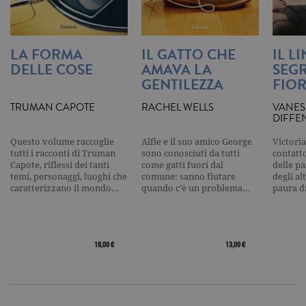
cookie di t
pattern
impostato 
Google
Analytics, i
LA FORMA
IL GATTO CHE
IL L
l'elemento
DELLE COSE
AMAVA LA
SEGR
pattern sul
nome contie
GENTILEZZA
FIOR
numero
identificati
univoco
TRUMAN CAPOTE
RACHEL WELLS
VANES
dell'accoun
DIFFE
del sito We
cui si riferis
una variazi
Questo volume raccoglie
Alfie e il suo amico George
Victoria
del cookie 
tutti i racconti di Truman
sono conosciuti da tutti
contatto
che viene
Capote, riflessi dei tanti
come gatti fuori dal
delle pa
utilizzato p
temi, personaggi, luoghi che
comune: sanno fiutare
degli al
limitare la
caratterizzano il mondo…
quando c’è un problema…
paura d
quantità di 
registrati d
Google su si
Web ad alt
volume di
traffico.
18,00 €
13,00 €
_ga
.garzanti.it
2 anni
Questo nom
cookie è
associato a
Google
Universal
Analytics, c