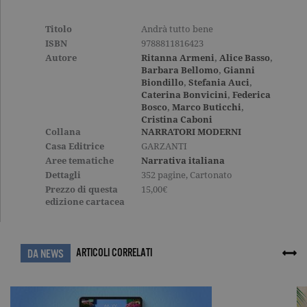
correttamente senza i cookie
strettamente necessari. Col rispetto
Titolo
Andrà tutto bene
delle condizioni previste dal Garante, i
cookie analitici sono equiparati ai
ISBN
9788811816423
tecnici e dunque non necessitano del
Autore
Ritanna Armeni
,
Alice Basso
,
consenso.
Barbara Bellomo
,
Gianni
Biondillo
,
Stefania Auci
,
Nome
Dominio
Scadenza
Descrizione
Caterina Bonvicini
,
Federica
_gid
.garzanti.it
1 giorno
Questo coo
Bosco
,
Marco Buticchi
,
impostato 
Cristina Caboni
Google
Collana
NARRATORI MODERNI
Analytics.
Memorizza 
Casa Editrice
GARZANTI
aggiorna u
Aree tematiche
Narrativa italiana
valore uni
per ogni pa
Dettagli
352 pagine, Cartonato
visitata e v
Prezzo di questa
15,00€
utilizzato p
edizione cartacea
contare e t
traccia dell
visualizzazi
pagina.
_gat
.garzanti.it
1 minuto
Questo nom
ARTICOLI CORRELATI
DA NEWS
cookie è
associato a
Google
Universal
Analytics,