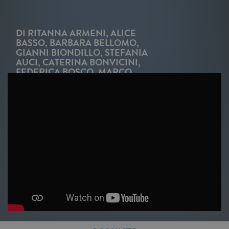
DI
RITANNA ARMENI
,
ALICE
BASSO
,
BARBARA BELLOMO
,
GIANNI BIONDILLO
,
STEFANIA
AUCI
,
CATERINA BONVICINI
,
FEDERICA BOSCO
,
MARCO
BUTICCHI
,
CRISTINA CABONI