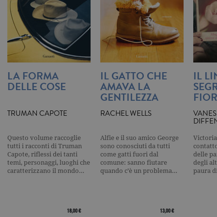
una variazi
del cookie 
che viene
utilizzato p
limitare la
quantità di 
registrati d
Google su si
Web ad alt
volume di
traffico.
LA FORMA
IL GATTO CHE
IL L
DELLE COSE
AMAVA LA
SEGR
_ga
.garzanti.it
2 anni
Questo nom
cookie è
GENTILEZZA
FIOR
associato a
Google
Universal
TRUMAN CAPOTE
RACHEL WELLS
VANES
Analytics, c
DIFFE
un
aggiornam
Questo volume raccoglie
Alfie e il suo amico George
Victoria
significativ
servizio di
tutti i racconti di Truman
sono conosciuti da tutti
contatto
analisi più
Capote, riflessi dei tanti
come gatti fuori dal
delle pa
comuneme
temi, personaggi, luoghi che
comune: sanno fiutare
degli al
utilizzato d
caratterizzano il mondo…
quando c’è un problema…
paura d
Google. Qu
cookie vien
utilizzato p
distinguere
utenti unici
assegnand
18,00 €
13,00 €
numero