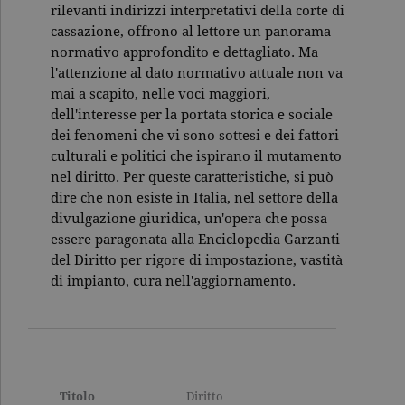
una variazi
rilevanti indirizzi interpretativi della corte di
del cookie 
che viene
cassazione, offrono al lettore un panorama
utilizzato p
normativo approfondito e dettagliato. Ma
limitare la
quantità di 
l'attenzione al dato normativo attuale non va
registrati d
Google su si
mai a scapito, nelle voci maggiori,
Web ad alt
dell'interesse per la portata storica e sociale
volume di
traffico.
dei fenomeni che vi sono sottesi e dei fattori
_ga
.garzanti.it
2 anni
Questo nom
culturali e politici che ispirano il mutamento
cookie è
nel diritto. Per queste caratteristiche, si può
associato a
Google
dire che non esiste in Italia, nel settore della
Universal
divulgazione giuridica, un'opera che possa
Analytics, c
un
essere paragonata alla Enciclopedia Garzanti
aggiornam
significativ
del Diritto per rigore di impostazione, vastità
servizio di
di impianto, cura nell'aggiornamento.
analisi più
comuneme
utilizzato d
Google. Qu
cookie vien
utilizzato p
distinguere
utenti unici
assegnand
numero
Titolo
Diritto