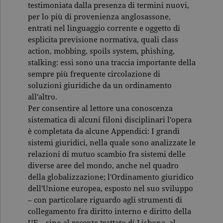
testimoniata dalla presenza di termini nuovi,
correttamente senza i cookie
strettamente necessari. Col rispetto
per lo più di provenienza anglosassone,
delle condizioni previste dal Garante, i
entrati nel linguaggio corrente e oggetto di
cookie analitici sono equiparati ai
tecnici e dunque non necessitano del
esplicita previsione normativa, quali class
consenso.
action, mobbing, spoils system, phishing,
Nome
Dominio
Scadenza
Descrizione
stalking: essi sono una traccia importante della
sempre più frequente circolazione di
_gid
.garzanti.it
1 giorno
Questo coo
impostato 
soluzioni giuridiche da un ordinamento
Google
all'altro.
Analytics.
Memorizza 
Per consentire al lettore una conoscenza
aggiorna u
valore uni
sistematica di alcuni filoni disciplinari l'opera
per ogni pa
è completata da alcune Appendici: I grandi
visitata e v
utilizzato p
sistemi giuridici, nella quale sono analizzate le
contare e t
traccia dell
relazioni di mutuo scambio fra sistemi delle
visualizzazi
diverse aree del mondo, anche nel quadro
pagina.
della globalizzazione; l'Ordinamento giuridico
_gat
.garzanti.it
1 minuto
Questo nom
dell'Unione europea, esposto nel suo sviluppo
cookie è
associato a
– con particolare riguardo agli strumenti di
Google
Universal
collegamento fra diritto interno e diritto della
Analytics,
UE – sino al recente trattato di Lisbona, al