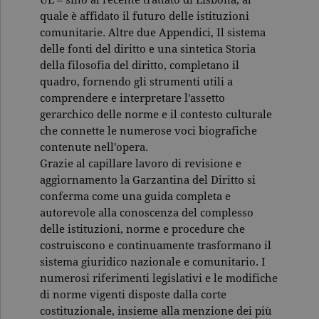
secondo la
documenta
quale è affidato il futuro delle istituzioni
viene utiliz
per limitare
comunitarie. Altre due Appendici, Il sistema
frequenza d
delle fonti del diritto e una sintetica Storia
richieste,
limitando l
della filosofia del diritto, completano il
raccolta di 
su siti ad al
quadro, fornendo gli strumenti utili a
traffico.
comprendere e interpretare l'assetto
current_url
.garzanti.it
Sessione
Questo coo
gerarchico delle norme e il contesto culturale
viene utiliz
che connette le numerose voci biografiche
per verifica
pagina corr
contenute nell'opera.
visualizzata
Grazie al capillare lavoro di revisione e
_gat_UA-16356920-1
.garzanti.it
1 minuto
Si tratta di
aggiornamento la Garzantina del Diritto si
cookie di t
pattern
conferma come una guida completa e
impostato 
Google
autorevole alla conoscenza del complesso
Analytics, i
delle istituzioni, norme e procedure che
l'elemento
pattern sul
costruiscono e continuamente trasformano il
nome contie
numero
sistema giuridico nazionale e comunitario. I
identificati
numerosi riferimenti legislativi e le modifiche
univoco
dell'accoun
di norme vigenti disposte dalla corte
del sito We
costituzionale, insieme alla menzione dei più
cui si riferis