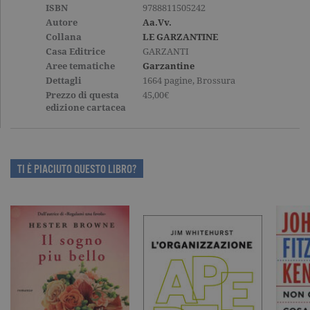
generato in
ISBN
9788811505242
modo casua
come
Autore
Aa.Vv.
identificato
Collana
LE GARZANTINE
del cliente. 
incluso in 
Casa Editrice
GARZANTI
richiesta di
Aree tematiche
Garzantine
pagina in u
e utilizzato
Dettagli
1664 pagine, Brossura
calcolare i d
Prezzo di questa
45,00€
visitatori,
edizione cartacea
sessioni e
campagne p
rapporti di
analisi dei si
CookieScriptConsent
.garzanti.it
1 mese
Questo coo
viene utiliz
TI È PIACIUTO QUESTO LIBRO?
dal servizio
Cookie-
Script.com 
ricordare le
preferenze 
consenso s
cookie dei
visitatori. È
necessario c
banner dei
cookie di
Cookie-
Script.com
funzioni