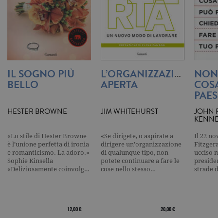
correttamen
IL SOGNO PIÙ
L’ORGANIZZAZIONE
NON
Nome
Dominio
Scadenza
Descrizione
BELLO
APERTA
COSA
datr
.facebook.com
2 anni
Utilizzato da
PAE
Facebook
per verificare
Nome
Dominio
Scadenza
Descrizione
se l'utente
HESTER BROWNE
JIM WHITEHURST
JOHN 
accede a
_fbp
.garzanti.it
3 mesi
Utilizzato
KENN
facebook da
da
diversi
Facebook
dispositivi.
«Lo stile di Hester Browne
«Se dirigete, o aspirate a
Il 22 n
per fornire
una serie di
è l’unione perfetta di ironia
dirigere un’organizzazione
Fitzger
locale
.facebook.com
7 giorni
Contiene le
prodotti
e romanticismo. La adoro.»
di qualunque tipo, non
ucciso m
impostazioni
pubblicitari
Sophie Kinsella
potete continuare a fare le
preside
locali della
come
scelta della
«Deliziosamente coinvolg…
cose nello stesso…
strade d
offerte in
lingua di
tempo reale
navigazione.
da
Questi
inserzionisti
cookie
di terze
vengono
parti
utilizzati per
12,00 €
20,00 €
consentire a