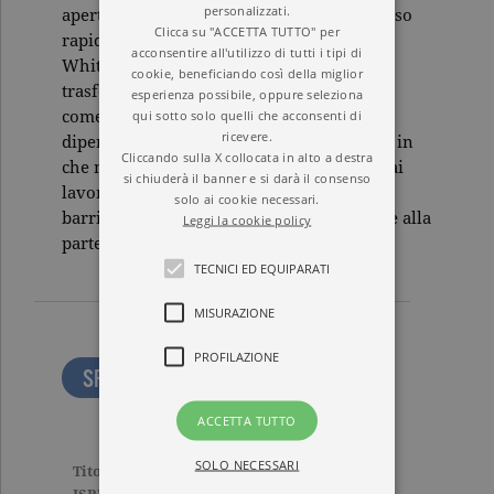
personalizzati.
aperto e innovativo capace di tenere il passo
Clicca su "ACCETTA TUTTO" per
rapido dei tempi che stiamo vivendo, Jim
acconsentire all'utilizzo di tutti i tipi di
Whitehurst ci mostra perché è importante
cookie, beneficiando così della miglior
trasformare un’azienda in una comunità,
esperienza possibile, oppure seleziona
qui sotto solo quelli che acconsenti di
come riuscire a trattenere i migliori
ricevere.
dipendenti o attirare i talenti dall’esterno, in
Cliccando sulla X collocata in alto a destra
che modo ispirare, motivare e dare forza ai
si chiuderà il banner e si darà il consenso
lavoratori di tutti i livelli, eliminando le
solo ai cookie necessari.
barriere e gli ostacoli alla collaborazione e alla
Leggi la cookie policy
partecipazione.
TECNICI ED EQUIPARATI
MISURAZIONE
PROFILAZIONE
SFOGLIA LE PRIME PAGINE
ACCETTA TUTTO
SOLO NECESSARI
Titolo
L’organizzazione aperta