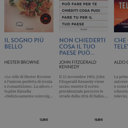
valore uni
per ogni pa
visitata e v
utilizzato p
contare e t
traccia dell
visualizzazi
pagina.
IL SOGNO PIÙ
NON CHIEDERTI
CHE 
_gat
.garzanti.it
1 minuto
Questo nom
cookie è
BELLO
COSA IL TUO
TELE
associato a
Google
PAESE PUÒ…
Universal
Analytics,
HESTER BROWNE
JOHN FITZGERALD
ALDO 
secondo la
KENNEDY
documenta
viene utiliz
per limitare
«Lo stile di Hester Browne
Il 22 novembre 1963, John
La prim
frequenza d
è l’unione perfetta di ironia
Fitzgerald Kennedy viene
autorev
richieste,
limitando l
e romanticismo. La adoro.»
ucciso mentre il corteo
e come f
raccolta di 
Sophie Kinsella
presidenziale percorre le
schermo
su siti ad al
«Deliziosamente coinvolg…
strade della città di Dallas.…
televis
traffico.
current_url
.garzanti.it
Sessione
Questo coo
viene utiliz
per verifica
pagina corr
12,00 €
10,00 €
visualizzata