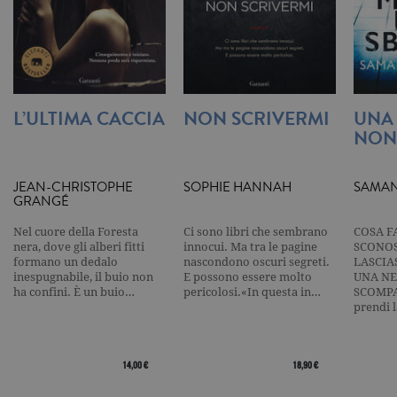
valore uni
per ogni pa
visitata e v
utilizzato p
contare e t
traccia dell
visualizzazi
pagina.
L’ULTIMA CACCIA
NON SCRIVERMI
UNA
_gat
.garzanti.it
1 minuto
Questo nom
cookie è
NON
associato a
Google
Universal
Analytics,
JEAN-CHRISTOPHE
SOPHIE HANNAH
SAMAN
secondo la
GRANGÉ
documenta
viene utiliz
per limitare
Nel cuore della Foresta
Ci sono libri che sembrano
COSA F
frequenza d
nera, dove gli alberi fitti
innocui. Ma tra le pagine
SCONOS
richieste,
formano un dedalo
nascondono oscuri segreti.
LASCIA
limitando l
inespugnabile, il buio non
E possono essere molto
UNA NE
raccolta di 
su siti ad al
ha confini. È un buio…
pericolosi.«In questa in…
SCOMPA
traffico.
prendi 
current_url
.garzanti.it
Sessione
Questo coo
viene utiliz
per verifica
pagina corr
14,00 €
18,90 €
visualizzata