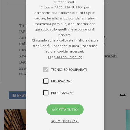
personalizzati.
Clicca su "ACCETTA TUTTO" per
acconsentire all'utilizzo di tutti i tipi di
cookie, beneficiando così della miglior
esperienza possibile, oppure seleziona
Titolo
Il concilio di pietra
qui sotto solo quelli che acconsenti di
ISBN
9788811609780
ricevere.
Autore
Jean-Christophe Grangé
Cliccando sulla X collocata in alto a destra
Collana
ELEFANTI BEST SELLER
si chiuderà il banner e si darà il consenso
Casa Editrice
GARZANTI
solo ai cookie necessari.
Aree tematiche
Narrativa straniera
,
Tascabili
Leggi la cookie policy
Dettagli
432 pagine, Brossura
Prezzo di questa
13,00€
TECNICI ED EQUIPARATI
edizione cartacea
MISURAZIONE
PROFILAZIONE
ARTICOLI CORRELATI
DA NEWS
ACCETTA TUTTO
SOLO NECESSARI