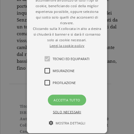
acconsentire all'utilizzo di tutti i tipi di
cookie, beneficiando così della miglior
porterà Mathieu sulle tracce di una
esperienza possibile, oppure seleziona
inquietante setta, quella degli Asserviti e dei
qui sotto solo quelli che acconsenti di
Senza Luce. I suoi membri sono accomunati da
ricevere.
un terribile trauma: tutti si sono risvegliati dal
Cliccando sulla X collocata in alto a destra
coma, ma prima di tornare alla vita hanno
si chiuderà il banner e si darà il consenso
solo ai cookie necessari.
vissuto un’esperienza pre-morte che li ha
Leggi la cookie policy
cambiati per sempre… Un thriller inquietante
dal ritmo perfetto, che ci conduce dai
TECNICI ED EQUIPARATI
bassifondi parigini agli splendori del Vaticano,
fino alla diabolica resa dei conti finale.
MISURAZIONE
PROFILAZIONE
ACCETTA TUTTO
Titolo
Il giuramento
SOLO NECESSARI
ISBN
9788811675587
Autore
Jean-Christophe Grangé
MOSTRA DETTAGLI
Collana
ELEFANTI BEST SELLER
Casa Editrice
GARZANTI