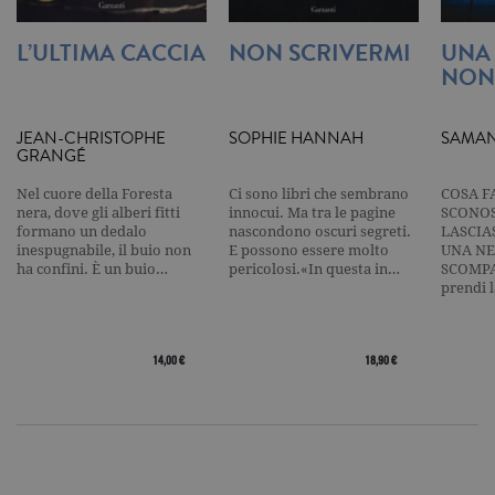
utilizzato p
contare e t
traccia dell
L’ULTIMA CACCIA
NON SCRIVERMI
UNA
visualizzazi
pagina.
NON
_gat
.garzanti.it
1 minuto
Questo nom
cookie è
associato a
JEAN-CHRISTOPHE
SOPHIE HANNAH
SAMAN
Google
GRANGÉ
Universal
Analytics,
secondo la
Nel cuore della Foresta
Ci sono libri che sembrano
COSA F
documenta
nera, dove gli alberi fitti
innocui. Ma tra le pagine
SCONOS
viene utiliz
formano un dedalo
nascondono oscuri segreti.
LASCIA
per limitare
inespugnabile, il buio non
E possono essere molto
UNA NE
frequenza d
richieste,
ha confini. È un buio…
pericolosi.«In questa in…
SCOMPA
limitando l
prendi 
raccolta di 
su siti ad al
traffico.
current_url
.garzanti.it
Sessione
Questo coo
14,00 €
18,90 €
viene utiliz
per verifica
pagina corr
visualizzata
_gat_UA-16356920-1
.garzanti.it
1 minuto
Si tratta di
cookie di t
pattern