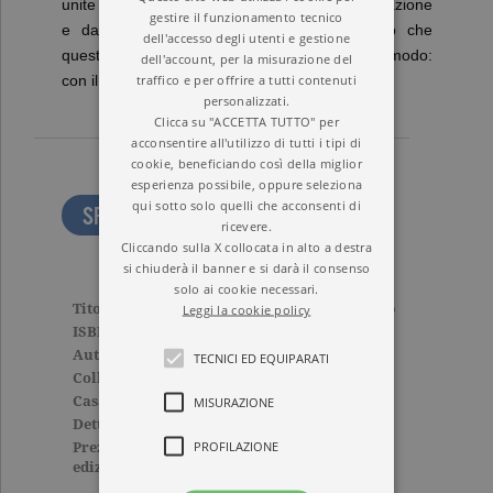
unite dalla medesima determinazione
gestire il funzionamento tecnico
e dall'imprevedibilità del destino scopriranno che
dell'accesso degli utenti e gestione
quest'attesa può essere interrotta solo in un modo:
dell'account, per la misurazione del
traffico e per offrire a tutti contenuti
con il coraggio dei loro cuori.
personalizzati.
Clicca su "ACCETTA TUTTO" per
acconsentire all'utilizzo di tutti i tipi di
cookie, beneficiando così della miglior
esperienza possibile, oppure seleziona
qui sotto solo quelli che acconsenti di
SFOGLIA LE PRIME PAGINE
ricevere.
Cliccando sulla X collocata in alto a destra
si chiuderà il banner e si darà il consenso
solo ai cookie necessari.
Titolo
L’inverno si era sbagliato
Leggi la cookie policy
ISBN
9788811681922
Autore
Louisa Young
TECNICI ED EQUIPARATI
Collana
NARRATORI MODERNI
Casa Editrice
GARZANTI
MISURAZIONE
Dettagli
353 pagine, Cartonato
PROFILAZIONE
Prezzo di questa
18,60€
edizione cartacea