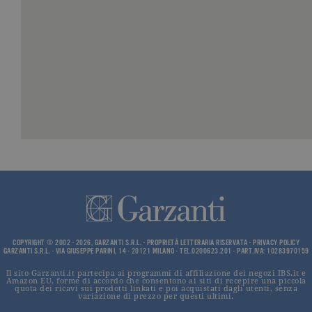
_ga
.garzanti.it
2 anni
Questo nom
cookie è
associato a
Google
Universal
Analytics, c
un
aggiornam
significativ
servizio di
analisi più
comuneme
utilizzato d
Google. Qu
cookie vien
utilizzato p
distinguere
utenti unici
assegnand
numero
generato in
modo casua
come
identificato
COPYRIGHT © 2002 - 2026, GARZANTI S.R.L. - PROPRIETÀ LETTERARIA RISERVATA -
PRIVACY POLICY
del cliente. 
GARZANTI S.R.L. - VIA GIUSEPPE PARINI, 14 - 20121 MILANO - TEL.0200623.201 - PART.IVA: 10283970159
incluso in 
richiesta di
Il sito Garzanti.it partecipa ai programmi di affiliazione dei negozi IBS.it e
pagina in u
Amazon EU, forme di accordo che consentono ai siti di recepire una piccola
quota dei ricavi sui prodotti linkati e poi acquistati dagli utenti, senza
e utilizzato
variazione di prezzo per questi ultimi.
calcolare i d
visitatori,