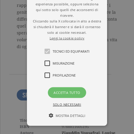
esperienza possibile, oppure seleziona
rappresentano un esempio straordinario per i
qui sotto solo quelli che acconsenti di
genitori che vogliono esortare i loro figli a fare la
ricevere.
differenza. E mentre Ziauddin Yousafzai racconta
Cliccando sulla X collocata in alto a destra
quel che ha imparato dai suoi ragazzi e cosa
si chiuderà il banner e si darà il consenso
solo ai cookie necessari.
spera di poter insegnare al mondo,
Libera di
Leggi la cookie policy
volare
incanterà tutti coloro cui sta a cuore la vita
di ogni bambino.
TECNICI ED EQUIPARATI
MISURAZIONE
PROFILAZIONE
ACCETTA TUTTO
SFOGLIA LE PRIME PAGINE
SOLO NECESSARI
MOSTRA DETTAGLI
Titolo
Libera di volare
ISBN
9788811605195
Autore
Ziauddin Yousafzai
,
Louise