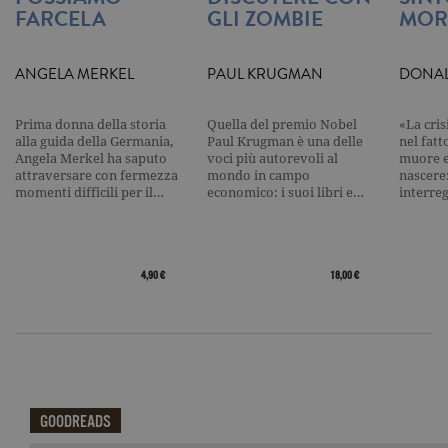
Analytics, i
FARCELA
GLI ZOMBIE
MOR
l'elemento
pattern sul
nome contie
numero
ANGELA MERKEL
PAUL KRUGMAN
DONAL
identificati
univoco
dell'accoun
del sito We
Prima donna della storia
Quella del premio Nobel
«La cris
cui si riferis
alla guida della Germania,
Paul Krugman è una delle
nel fatt
una variazi
Angela Merkel ha saputo
voci più autorevoli al
muore e
del cookie 
attraversare con fermezza
mondo in campo
nascere
che viene
utilizzato p
momenti difficili per il…
economico: i suoi libri e…
interre
limitare la
quantità di 
registrati d
Google su si
Web ad alt
volume di
4,90 €
18,00 €
traffico.
_ga
.garzanti.it
2 anni
Questo nom
cookie è
associato a
Google
Universal
Analytics, c
un
aggiornam
GOODREADS
significativ
servizio di