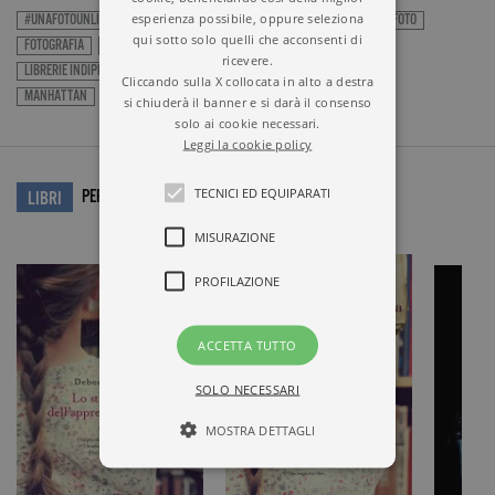
esperienza possibile, oppure seleziona
#UNAFOTOUNLIBRO
DEBORAH MEYLER
ELISABETTA MIGLIAVADA
FOTO
qui sotto solo quelli che acconsenti di
FOTOGRAFIA
GARZANTI
LE NOSTRE RUBRICHE
LIBRERIE
ricevere.
LIBRERIE INDIPENDENTI
LO STRANO CASO DELL'APPRENDISTA LIBRAIA
Cliccando sulla X collocata in alto a destra
MANHATTAN
NEW YORK
PICCOLE LIBRERIE
si chiuderà il banner e si darà il consenso
solo ai cookie necessari.
Leggi la cookie policy
TECNICI ED EQUIPARATI
PER APPROFONDIRE…
LIBRI
MISURAZIONE
PROFILAZIONE
ACCETTA TUTTO
SOLO NECESSARI
MOSTRA DETTAGLI