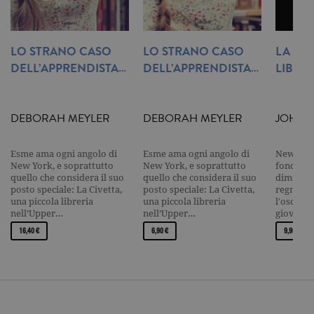
Tecnici ed equiparati
Misurazione
Profilazione
LO STRANO CASO
LO STRANO CASO
LA BIB
I cookie tecnici sono strettamente
DELL’APPRENDISTA…
DELL’APPRENDISTA…
LIBRI 
necessari, consentono la funzionalità
del sito Web principale come l'accesso
degli utenti e la gestione dell'account. Il
sito Web non può essere utilizzato
correttamente senza i cookie
DEBORAH MEYLER
DEBORAH MEYLER
JOHN 
strettamente necessari. Col rispetto
delle condizioni previste dal Garante, i
cookie analitici sono equiparati ai
Esme ama ogni angolo di
Esme ama ogni angolo di
New Engl
tecnici e dunque non necessitano del
New York, e soprattutto
New York, e soprattutto
fonda or
consenso.
quello che considera il suo
quello che considera il suo
dimora d
posto speciale: La Civetta,
posto speciale: La Civetta,
regnano i
Nome
Dominio
Scadenza
Descrizione
una piccola libreria
una piccola libreria
l'oscurit
_gid
.garzanti.it
1 giorno
Questo coo
nell’Upper…
nell’Upper…
giovane
impostato 
16,40 €
6,90 €
9,90 €
Google
Analytics.
Memorizza 
aggiorna u
valore uni
per ogni pa
visitata e v
utilizzato p
contare e t