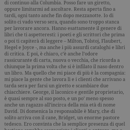
di continuo alla Columbia. Posso fare un giretto,
oppure limitarmi ad ascoltare. Resta aperta fino a
tardi, ogni tanto anche fin dopo mezzanotte. Io di
solito ci vado verso sera, quando sono troppo stanca
per lavorare ancora. Hanno esattamente il genere di
libri che ti aspetteresti: i poeti e gli scrittori che prima
o poi ti capiterà di leggere – Milton, Tolstoj, Flaubert,
Hegel e Joyce -, ma anche i più assurdi cataloghi e libri
di critica. E poi, è chiaro, c’è anche l’odore
rassicurante di carta, nuova o vecchia, che ricorda a
chiunque la prima volta che si è infilato il naso dentro
un libro. Ma quello che mi piace di più è la compagnia:
mi piace la gente che lavora lì e i clienti che arrivano a
tarda sera per farsi un giretto e scambiare due
chiacchiere. George, il laconico e gentile proprietario,
è quasi sempre al suo posto, e un po’ meno spesso
anche un ragazzo all’incirca della mia età di nome
David. Di domenica la responsabile è Mary, che di
solito arriva con il cane, Bridget, un enorme pastore
tedesco. Ero convinta che la semplice presenza di quel