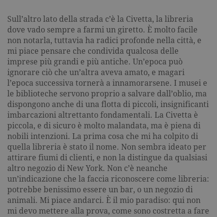
Sull’altro lato della strada c’è la Civetta, la libreria
dove vado sempre a farmi un giretto. È molto facile
non notarla, tuttavia ha radici profonde nella città, e
mi piace pensare che condivida qualcosa delle
imprese più grandi e più antiche. Un’epoca può
ignorare ciò che un’altra aveva amato, e magari
l’epoca successiva tornerà a innamorarsene. I musei e
le biblioteche servono proprio a salvare dall’oblio, ma
dispongono anche di una flotta di piccoli, insignificanti
imbarcazioni altrettanto fondamentali. La Civetta è
piccola, e di sicuro è molto malandata, ma è piena di
nobili intenzioni. La prima cosa che mi ha colpito di
quella libreria è stato il nome. Non sembra ideato per
attirare fiumi di clienti, e non la distingue da qualsiasi
altro negozio di New York. Non c’è neanche
un’indicazione che la faccia riconoscere come libreria:
potrebbe benissimo essere un bar, o un negozio di
animali. Mi piace andarci. È il mio paradiso: qui non
mi devo mettere alla prova, come sono costretta a fare