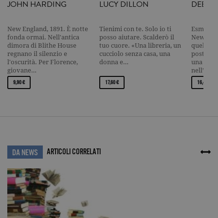
identificati
JOHN HARDING
LUCY DILLON
DEBOR
univoco
dell'accoun
del sito We
cui si riferis
New England, 1891. È notte
Tienimi con te. Solo io ti
Esme ama
una variazi
fonda ormai. Nell'antica
posso aiutare. Scalderò il
New York
del cookie 
dimora di Blithe House
tuo cuore. «Una libreria, un
quello ch
che viene
regnano il silenzio e
cucciolo senza casa, una
posto spe
utilizzato p
l'oscurità. Per Florence,
donna e…
una picco
limitare la
quantità di 
giovane…
nell’Upp
registrati d
Google su si
9,90 €
17,60 €
16,40 €
Web ad alt
volume di
traffico.
_ga
.garzanti.it
2 anni
Questo nom
cookie è
associato a
Google
Universal
ARTICOLI CORRELATI
Analytics, c
DA NEWS
un
aggiornam
significativ
servizio di
analisi più
comuneme
utilizzato d
Google. Qu
cookie vien