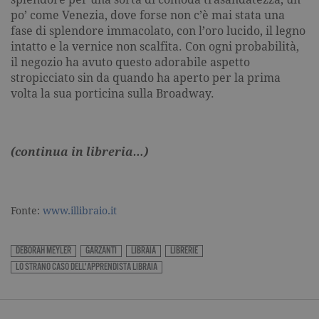
I cookie tecnici sono strettamente
necessari, consentono la funzionalità
po’ come Venezia, dove forse non c’è mai stata una
del sito Web principale come l'accesso
fase di splendore immacolato, con l’oro lucido, il legno
degli utenti e la gestione dell'account. Il
intatto e la vernice non scalfita. Con ogni probabilità,
sito Web non può essere utilizzato
correttamente senza i cookie
il negozio ha avuto questo adorabile aspetto
strettamente necessari. Col rispetto
stropicciato sin da quando ha aperto per la prima
delle condizioni previste dal Garante, i
cookie analitici sono equiparati ai
volta la sua porticina sulla Broadway.
tecnici e dunque non necessitano del
consenso.
Nome
Dominio
Scadenza
Descrizione
(continua in libreria…)
_gid
.garzanti.it
1 giorno
Questo coo
impostato 
Google
Analytics.
Memorizza 
aggiorna u
Fonte:
www.illibraio.it
valore uni
per ogni pa
visitata e v
utilizzato p
DEBORAH MEYLER
GARZANTI
LIBRAIA
LIBRERIE
contare e t
LO STRANO CASO DELL'APPRENDISTA LIBRAIA
traccia dell
visualizzazi
pagina.
_gat
.garzanti.it
1 minuto
Questo nom