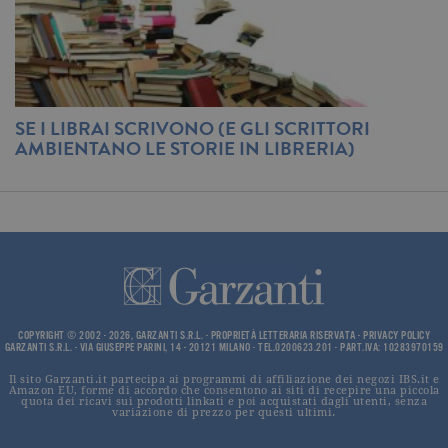
utilizzato p
distinguere
utenti unici
assegnand
numero
generato in
modo casua
come
identificato
SE I LIBRAI SCRIVONO (E GLI SCRITTORI
T
del cliente. 
AMBIENTANO LE STORIE IN LIBRERIA)
N
incluso in 
richiesta di
#
pagina in u
e utilizzato
calcolare i d
visitatori,
sessioni e
campagne p
rapporti di
analisi dei si
CookieScriptConsent
.garzanti.it
1 mese
Questo coo
viene utiliz
dal servizio
COPYRIGHT © 2002 - 2026, GARZANTI S.R.L. - PROPRIETÀ LETTERARIA RISERVATA -
PRIVACY POLICY
Cookie-
GARZANTI S.R.L. - VIA GIUSEPPE PARINI, 14 - 20121 MILANO - TEL.0200623.201 - PART.IVA: 10283970159
Script.com 
ricordare le
Il sito Garzanti.it partecipa ai programmi di affiliazione dei negozi IBS.it e
preferenze 
Amazon EU, forme di accordo che consentono ai siti di recepire una piccola
consenso s
quota dei ricavi sui prodotti linkati e poi acquistati dagli utenti, senza
cookie dei
variazione di prezzo per questi ultimi.
visitatori. È
necessario c