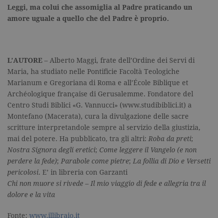
Leggi, ma colui che assomiglia al Padre praticando un
Misurazione
Profilazione
amore uguale a quello che del Padre è proprio.
I cookie tecnici sono strettamente
necessari, consentono la funzionalità
del sito Web principale come l'accesso
degli utenti e la gestione dell'account. Il
L’AUTORE
– Alberto Maggi, frate dell’Ordine dei Servi di
sito Web non può essere utilizzato
correttamente senza i cookie
Maria, ha studiato nelle Pontificie Facoltà Teologiche
strettamente necessari. Col rispetto
Marianum e Gregoriana di Roma e all’École Biblique et
delle condizioni previste dal Garante, i
cookie analitici sono equiparati ai
Archéologique française di Gerusalemme. Fondatore del
tecnici e dunque non necessitano del
Centro Studi Biblici «G. Vannucci» (www.studibiblici.it) a
consenso.
Montefano (Macerata), cura la divulgazione delle sacre
Nome
Dominio
Scadenza
Descrizione
scritture interpretandole sempre al servizio della giustizia,
mai del potere. Ha pubblicato, tra gli altri:
Roba da preti
;
_gid
.garzanti.it
1 giorno
Questo coo
impostato 
Nostra Signora degli eretici
;
Come leggere il Vangelo (e non
Google
Analytics.
perdere la fede)
;
Parabole come pietre
;
La follia di Dio e Versetti
Memorizza 
pericolosi
. E’ in libreria con Garzanti
aggiorna u
valore uni
Chi non muore si rivede – Il mio viaggio di fede e allegria tra il
per ogni pa
visitata e v
dolore e la vita
utilizzato p
contare e t
traccia dell
Fonte:
www.illibraio.it