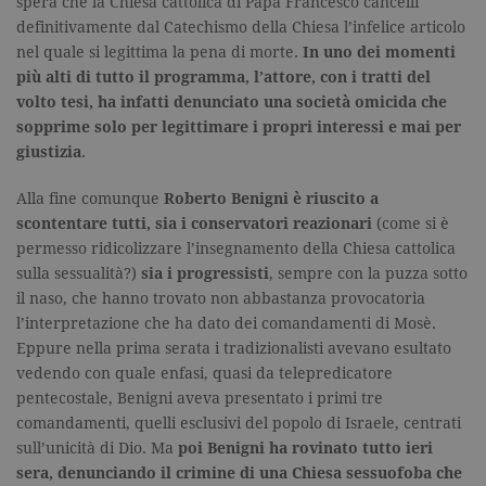
spera che la Chiesa cattolica di Papa Francesco cancelli
definitivamente dal Catechismo della Chiesa l’infelice articolo
nel quale si legittima la pena di morte.
In uno dei momenti
più alti di tutto il programma, l’attore, con i tratti del
volto tesi, ha infatti denunciato una società omicida che
sopprime solo per legittimare i propri interessi e mai per
giustizia
.
Alla fine comunque
Roberto Benigni è riuscito a
scontentare tutti, sia i conservatori reazionari
(come si è
permesso ridicolizzare l’insegnamento della Chiesa cattolica
sulla sessualità?)
sia i progressisti
, sempre con la puzza sotto
il naso, che hanno trovato non abbastanza provocatoria
l’interpretazione che ha dato dei comandamenti di Mosè.
Eppure nella prima serata i tradizionalisti avevano esultato
vedendo con quale enfasi, quasi da telepredicatore
pentecostale, Benigni aveva presentato i primi tre
comandamenti, quelli esclusivi del popolo di Israele, centrati
sull’unicità di Dio. Ma
poi Benigni ha rovinato tutto ieri
sera, denunciando il crimine di una Chiesa sessuofoba che