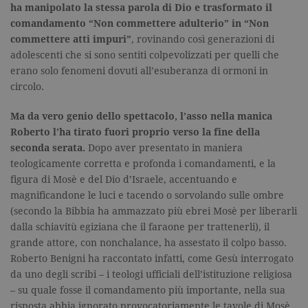
ha manipolato la stessa parola di Dio e trasformato il
comandamento “Non commettere adulterio” in “Non
commettere atti impuri”
, rovinando così generazioni di
adolescenti che si sono sentiti colpevolizzati per quelli che
erano solo fenomeni dovuti all’esuberanza di ormoni in
circolo.
Ma da vero genio dello spettacolo, l’asso nella manica
Roberto l’ha tirato fuori proprio verso la fine della
seconda serata.
Dopo aver presentato in maniera
teologicamente corretta e profonda i comandamenti, e la
figura di Mosè e del Dio d’Israele, accentuando e
magnificandone le luci e tacendo o sorvolando sulle ombre
(secondo la Bibbia ha ammazzato più ebrei Mosè per liberarli
dalla schiavitù egiziana che il faraone per trattenerli), il
grande attore, con nonchalance, ha assestato il colpo basso.
Roberto Benigni ha raccontato infatti, come Gesù interrogato
da uno degli scribi – i teologi ufficiali dell’istituzione religiosa
– su quale fosse il comandamento più importante, nella sua
risposta abbia ignorato provocatoriamente le tavole di Mosè,