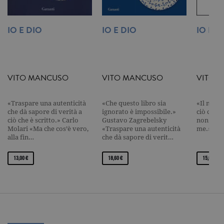
l'elemento
pattern sul
nome contie
numero
IO E DIO
IO E DIO
IO E D
identificati
univoco
dell'accoun
del sito We
cui si riferis
una variazi
del cookie 
VITO MANCUSO
VITO MANCUSO
VITO 
che viene
utilizzato p
limitare la
quantità di 
«Traspare una autenticità
«Che questo libro sia
«Il mio a
registrati d
che dà sapore di verità a
ignorato è impossibile.»
ciò che p
Google su si
ciò che è scritto.» Carlo
Gustavo Zagrebelsky
non è nul
Web ad alt
Molari «Ma che cos’è vero,
«Traspare una autenticità
me.» «M
volume di
alla fin…
che dà sapore di verit…
traffico.
_ga
.garzanti.it
2 anni
Questo nom
13,00 €
18,60 €
15,00 €
cookie è
associato a
Google
Universal
Analytics, c
un
aggiornam
significativ
servizio di
analisi più