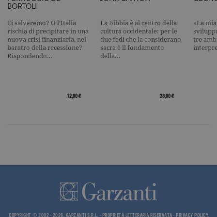
l'elemento
BORTOLI
pattern sul
nome contie
numero
Ci salveremo? O l’Italia
La Bibbia è al centro della
«La mia 
identificati
rischia di precipitare in una
cultura occidentale: per le
svilupp
univoco
nuova crisi finanziaria, nel
due fedi che la considerano
tre ambi
dell'accoun
baratro della recessione?
sacra è il fondamento
interpr
del sito We
cui si riferis
Rispondendo…
della…
una variazi
del cookie 
che viene
utilizzato p
limitare la
quantità di 
12,00 €
28,00 €
registrati d
Google su si
Web ad alt
volume di
traffico.
_ga
.garzanti.it
2 anni
Questo nom
cookie è
associato a
Google
Universal
Analytics, c
un
aggiornam
significativ
servizio di
analisi più
COPYRIGHT © 2002 - 2026, GARZANTI S.R.L. - PROPRIETÀ LETTERARIA RISERVATA -
PRIVACY POLICY