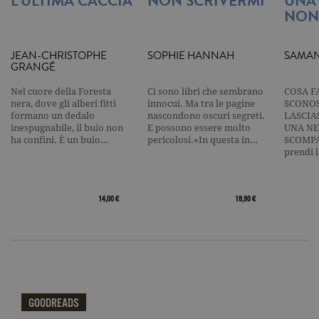
L’ULTIMA CACCIA
NON SCRIVERMI
UNA
limitando l
NON
raccolta di 
su siti ad al
traffico.
JEAN-CHRISTOPHE
SOPHIE HANNAH
SAMAN
current_url
.garzanti.it
Sessione
Questo coo
GRANGÉ
viene utiliz
per verifica
pagina corr
Nel cuore della Foresta
Ci sono libri che sembrano
COSA F
visualizzata
nera, dove gli alberi fitti
innocui. Ma tra le pagine
SCONOS
formano un dedalo
nascondono oscuri segreti.
LASCIA
_gat_UA-16356920-1
.garzanti.it
1 minuto
Si tratta di
cookie di t
inespugnabile, il buio non
E possono essere molto
UNA NE
pattern
ha confini. È un buio…
pericolosi.«In questa in…
SCOMPA
impostato 
prendi 
Google
Analytics, i
l'elemento
pattern sul
nome contie
14,00 €
18,90 €
numero
identificati
univoco
dell'accoun
del sito We
cui si riferis
una variazi
del cookie 
che viene
utilizzato p
GOODREADS
limitare la
quantità di 