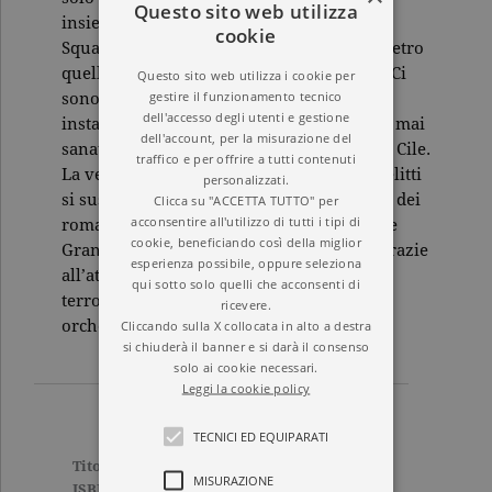
Questo sito web utilizza
insieme a Cédric Volokine, poliziotto della
cookie
Squadra protezione minori, capisce che dietro
quell’immagine immacolata c’è ben altro. Ci
Questo sito web utilizza i cookie per
gestire il funzionamento tecnico
sono rapporti ambigui e oscuri che Goetz
dell'accesso degli utenti e gestione
instaurava con gli allievi del coro. E ferite mai
dell'account, per la misurazione del
sanate risalenti agli anni della dittatura in Cile.
traffico e per offrire a tutti contenuti
La verità va svelata, e in fretta. Perché i delitti
personalizzati.
si susseguono nelle chiese di Parigi… Uno dei
Clicca su "ACCETTA TUTTO" per
acconsentire all'utilizzo di tutti i tipi di
romanzi meglio riusciti di Jean-Christophe
cookie, beneficiando così della miglior
Grangé e anche uno dei più inquietanti, grazie
esperienza possibile, oppure seleziona
all’atmosfera cupa e barocca che unisce
qui sotto solo quelli che acconsenti di
terrore puro e suspense, perfettamente
ricevere.
Cliccando sulla X collocata in alto a destra
orchestrati in uno spartito diabolico.
si chiuderà il banner e si darà il consenso
solo ai cookie necessari.
Leggi la cookie policy
TECNICI ED EQUIPARATI
Titolo
Miserere
MISURAZIONE
ISBN
9788811675570