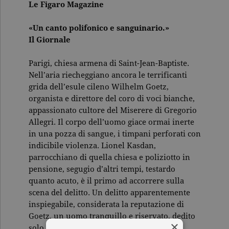
Le Figaro Magazine
«Un canto polifonico e sanguinario.»
Il Giornale
Parigi, chiesa armena di Saint-Jean-Baptiste.
Nell’aria riecheggiano ancora le terrificanti
grida dell’esule cileno Wilhelm Goetz,
organista e direttore del coro di voci bianche,
appassionato cultore del Miserere di Gregorio
Allegri. Il corpo dell’uomo giace ormai inerte
in una pozza di sangue, i timpani perforati con
indicibile violenza. Lionel Kasdan,
parrocchiano di quella chiesa e poliziotto in
pensione, segugio d’altri tempi, testardo
quanto acuto, è il primo ad accorrere sulla
scena del delitto. Un delitto apparentemente
inspiegabile, considerata la reputazione di
Goetz, un uomo tranquillo e riservato, dedito
×
solo alla musica. Ma ben presto Kasdan,