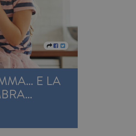
MMA… E LA
MBRA…