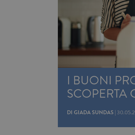
I BUONI PR
SCOPERTA 
DI
GIADA SUNDAS
|
30.05.2