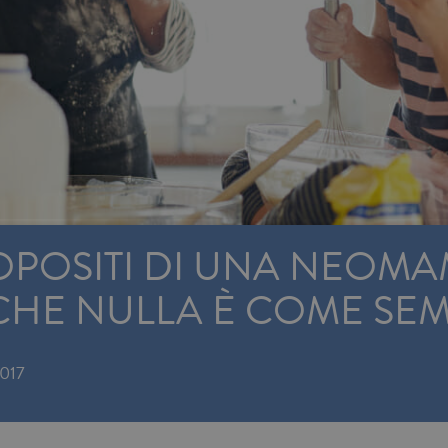
OPOSITI DI UNA NEOMA
CHE NULLA È COME SE
017