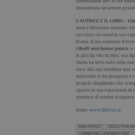
combustibile per le tue emoz
_gat_UA-16356920-1
.ga
immaginata un amore grande
L’AUTRICE E IL LIBRO
–
Gia
_ga
.ga
anni è diventata mamma. Un
racconta sui social la sua es
ironia. Il suo romanzo d’esord
ribelli
non hanno paura,
e 
CookieScriptConsent
.ga
la piccola vita di Mya, sua fi
Giada ha letto tutto sulla mat
dare alla sua bambina una vit
maternità le ha insegnato è ch
proprio sbagliando che si i
Nome
Dominio
riporta la sua esperienza di
Nome
Dominio
datr
.facebook.com
mestiere di madre si impara 
_fbp
.garzanti.it
locale
.facebook.com
Fonte:
www.illibraio.it
oo
.facebook.com
sb
.facebook.com
BUONI-PROPOSITI
CONSIGLI-PER-NEO
LE-MAMME-RIBELLI-NON-HANNO-PAURA