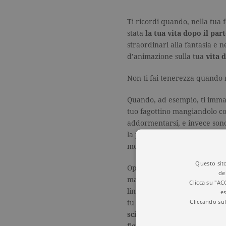
Ti ricordi quando, nella tua
stata
la tua vita dopo il par
straordinari alla fantasia e n
d’animazione sulla tua
vita
Non ti fai tenerezza quando 
Quando, ad esempio, ti immag
tuo fagottino mangiandolo con
addormentarsi, e invece sono
la pipì e se provi a staccarlo
mozzarella sulla pizza.
Questo sito
Oppure, quando pensavi che l
de
massello da milleottocento euro
Clicca su "AC
lino e una soave sinfonia a 
es
Cliccando sul
tu guardavi
Grey’s Anatom
scimmiette che saltavano su