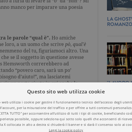
o a furia di levare la “o” da “non”? Mi
ranno manco per imparare una poesia
LA GHOSTW
ROMANZ
ra le parole “qual è”.
Ho amiche
he loro, a un uomo che scrive
pò
,
qual’è
nemmeno del tu, figuriamoci altro. Una
 che se il soggetto in questione avesse
ris Hemsworth correrebbero ad
ttando “povero caro, sarà un po’
 bisogno d’aiuto!”, ma lasciatemi
"LAVORO N
 sia un posto giusto in cui anche la
LIBRERIA 
o sex appeal. E comunque, via, non è
Questo sito web utilizza cookie
CALZINI D
scrivere
qual è
,
po’
e
fa
: pensate a me,
 web utilizza i cookie per gestire il funzionamento tecnico dell'accesso degli utent
o scrivere “Chris Hemsworth”.
ll'account, per la misurazione del traffico e per offrire a tutti contenuti personalizza
CETTA TUTTO" per acconsentire all'utilizzo di tutti i tipi di cookie, beneficiando così
perienza possibile, oppure seleziona qui sotto solo quelli che acconsenti di riceve
la X collocata in alto a destra si chiuderà il banner e si darà il consenso solo ai coo
y, nella vita bisogna saper prendere
Leggi la cookie policy