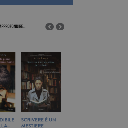
 APPROFONDIRE…
DIBILE
SCRIVERE È UN
L’IMPREVEDIBILE
NON D
LLA…
MESTIERE
PIANO DELLA…
ALLO 