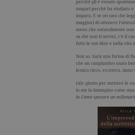
perché gli è venuto spontan
magari perché ha studiato o 
spin
.facebook.com
impara. E se sei uno che legg
maggiori di ottenere l’atten
wd
.facebook.com
meno che naturalmente non s
sa che non ti serve), c’è il c
fatto le sue idee e nella vita
Non so. Sarà una forma di fi
che un congiuntivo usato ben
lessico ricco, eccetera, siano
(Ah: giusto per mettere le co
io me la immagino come una N
in
Come sposare un milionari