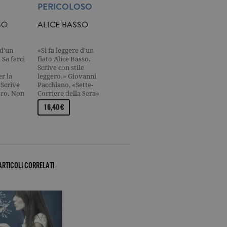
PERICOLOSO
SO
ALICE BASSO
ALICE BASSO
ALICE 
 d'un
«Si fa leggere d’un
Dietro un ciuffo di
UN'AUTR
 Sa farci
fiato Alice Basso.
capelli neri e vestiti
AMATISS
Scrive con stile
altrettanto scuri, Vani
STAMPA 
r la
leggero.» Giovanni
nasconde un viso da
LETTORI
 Scrive
Pacchiano, «Sette-
ragazzina e una innata
scrivere 
ero. Non
Corriere della Sera»
antipatia verso…
libri sono
…
«Per…
rifugio P
16,40 €
14,90 €
16,90 €
hann…
ARTICOLI CORRELATI