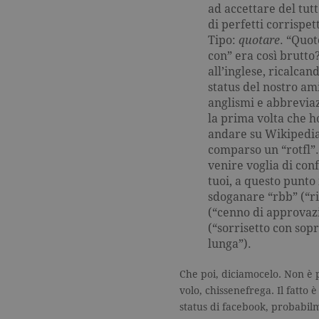
current_url
.ga
ad accettare del tut
di perfetti corrispett
_gat_UA-16356920-1
.ga
Tipo:
quotare
. “Quot
con” era così brutto?
all’inglese, ricalcan
_ga
.ga
status del nostro ami
anglismi e abbreviaz
la prima volta che h
andare su Wikipedia 
CookieScriptConsent
.ga
comparso un “rotfl”.
venire voglia di co
tuoi, a questo punto 
sdoganare “rbb” (“ri
(“cenno di approvazi
Nome
Dominio
(“sorrisetto con sopr
Nome
Dominio
lunga”).
datr
.facebook.com
_fbp
.garzanti.it
locale
.facebook.com
Che poi, diciamocelo. Non è p
oo
.facebook.com
volo, chissenefrega. Il fatto
status di facebook, probabi
sb
.facebook.com