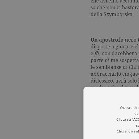
che avremo accumulat
sa che non ci baste
della Szymborska.
Un apostrofo nero t
disposte a giurare c
e
fà
, non darebbero 
parte di me sospetta
le sembianze di Ch
abbracciarlo cingue
dislessico, avrà solo
credere che il mondo
grammatica ha un su
questo gran sforzo, 
Questo sito
che ho appena dovut
de
Clicca su "AC
es
Cliccando sul
Puntini puntini.
Oka