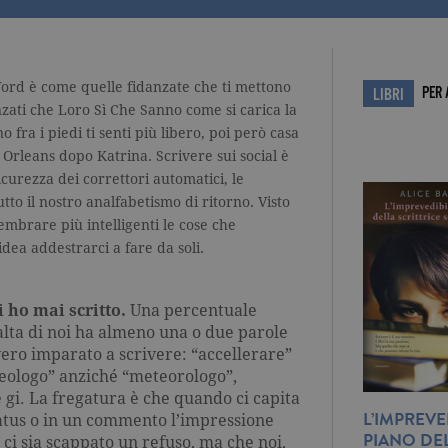
Word è come quelle fidanzate che ti mettono
PER
LIBRI
anzati che Loro Sì Che Sanno come si carica la
 fra i piedi ti senti più libero, poi però casa
 Orleans dopo Katrina. Scrivere sui social è
sicurezza dei correttori automatici, le
tto il nostro analfabetismo di ritorno. Visto
mbrare più intelligenti le cose che
idea addestrarci a fare da soli.
i ho mai scritto.
Una percentuale
lta di noi ha almeno una o due parole
ero imparato a scrivere: “accellerare”
reologo” anziché “meteorologo”,
 gi. La fregatura è che quando ci capita
L’IMPREVE
status o in un commento l’impressione
PIANO DE
ci sia scappato un refuso, ma che noi,