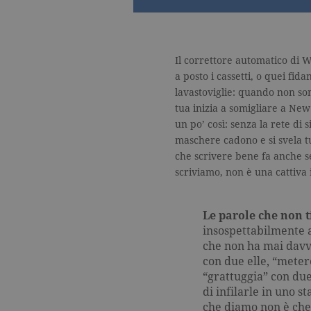
Il correttore automatico di 
a posto i cassetti, o quei fid
lavastoviglie: quando non sono
tua inizia a somigliare a New
un po’ così: senza la rete di 
maschere cadono e si svela tu
che scrivere bene fa anche se
scriviamo, non è una cattiva 
Le parole che non t
insospettabilmente a
che non ha mai davv
con due elle, “mete
“grattuggia” con due
di infilarle in uno 
che diamo non è che 