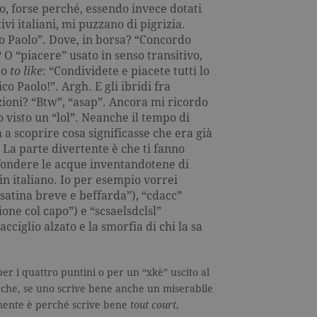
rzanti.it
Sessione
Questo cookie viene utilizzato per verificare la pagina corrente v
to, forse perché, essendo invece dotati
ivi italiani, mi puzzano di pigrizia.
rzanti.it
1 minuto
Si tratta di un cookie di tipo pattern impostato da Google Analyt
pattern sul nome contiene il numero identificativo univoco dell
o Paolo”. Dove, in borsa? “Concordo
cui si riferisce. È una variazione del cookie _gat che viene utilizz
 O “piacere” usato in senso transitivo,
di dati registrati da Google su siti Web ad alto volume di traffico
do
to like
: “Condividete e piacete tutti lo
rzanti.it
2 anni
Questo nome di cookie è associato a Google Universal Analytic
significativo del servizio di analisi più comunemente utilizzato
co Paolo!”. Argh. E gli ibridi fra
viene utilizzato per distinguere utenti unici assegnando un n
ioni? “Btw”, “asap”. Ancora mi ricordo
casuale come identificatore del cliente. È incluso in ogni richiest
utilizzato per calcolare i dati di visitatori, sessioni e campagne pe
o visto un “lol”. Neanche il tempo di
siti.
a scoprire cosa significasse che era già
rzanti.it
1 mese
Questo cookie viene utilizzato dal servizio Cookie-Script.com pe
 La parte divertente è che ti fanno
consenso sui cookie dei visitatori. È necessario che il banner de
nfondere le acque inventandotene di
Script.com funzioni correttamente.
in italiano. Io per esempio vorrei
satina breve e beffarda”), “cdacc”
one col capo”) e “scsaelsdclsl”
Scadenza
Descrizione
acciglio alzato e la smorfia di chi la sa
Scadenza
Descrizione
2 anni
Utilizzato da Facebook per verificare se l'utente accede a facebook da diver
3 mesi
Utilizzato da Facebook per fornire una serie di prodotti pubblicitari come 
7 giorni
Contiene le impostazioni locali della scelta della lingua di navigazione. 
inserzionisti di terze parti
utilizzati per consentire a Facebook di tener traccia dell'utente nei siti che
er i quattro puntini o per un “xkè” uscito al
cookie raccoglie informazioni in forma anonima.
5 anni
Utilizzato da Facebook per fornire una serie di prodotti pubblicitari come l
 è che, se uno scrive bene anche un miserabile
inserzionisti di terze parti.
lmente è perché scrive bene
tout court
,
2 anni
Utilizzato da Facebook per fornire una serie di prodotti pubblicitari come l