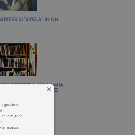
RITER SI "SVELA" IN UN
O
ELL'EDITORIA, MA LA MIA
×
SEMBRA IL CASSETTO DEI
I UN RAGAZZO..."
i e gestione
ti.
 della miglior
re.
kie necessari.