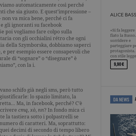
criviamo automaticamente così perché
ti che sia giusto. E quest’impressione –
ALICE BAS
– non va mica bene, perché ci fa
e gli ignoranti su facebook
«Si fa leggere
e poi vogliamo fare colpo sulla
fiato la Basso.
aria con gli occhialini rétro che ogni
sorridere e
sia della Szymborska, dobbiamo saperci
parteggiare pe
protagonista.
, e per esempio essere consapevoli che
con stile legg
rale di “sognare” o “disegnare” è
le chiediamo
9,90 €
iamo”, con la i.
vano schifo già negli sms, però tutto
stificarle: lo spazio limitato, la
DA NEWS
 fretta… Ma, in facebook, perché? C’è
scrivere
cmq
,
xò
,
nn
? In fondo mica ci
 la tastiera sotto i polpastrelli se
numero di caratteri. Ma, soprattutto:
 quei decimi di secondo di tempo libero