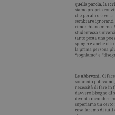
quella parola, la s
siamo proprio convin
che peraltro è vera 
sembrare ignoranti, 
rimorchiano meno. S
studentessa universit
tanto posta una poe
spingere anche oltre
la prima persona plu
“sogniamo” e “disegn
Le abbrvzni.
Ci face
sommato potevamo giu
necessità di fare in
davvero bisogno di 
diventa incandescente
superiamo un certo 
cosa faremo di tutti