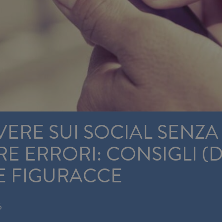
ERE SUI SOCIAL SENZA
 ERRORI: CONSIGLI (
E FIGURACCE
5