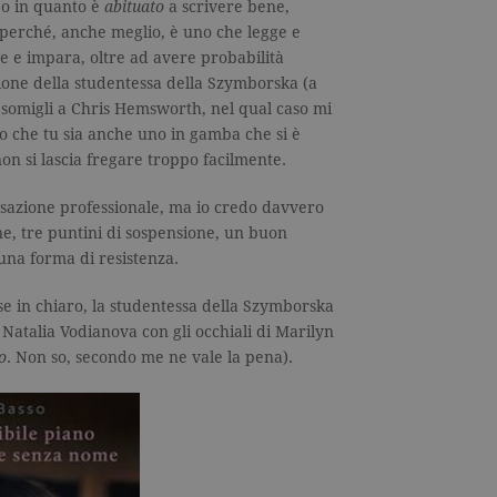
eo in quanto è
abituato
a scrivere bene,
inserzionisti di terze parti.
perché, anche meglio, è uno che legge e
1 giorno
Utilizzato da Facebook per fornire una serie di prodotti pubblicitari come l
e e impara, oltre ad avere probabilità
inserzionisti di terze parti.
zione della studentessa della Szymborska (a
7 giorni
Utilizzato da Facebook per fornire una serie di prodotti pubblicitari come l
inserzionisti di terze parti.
omigli a Chris Hemsworth, nel qual caso mi
aso che tu sia anche uno in gamba che si è
 non si lascia fregare troppo facilmente.
ssazione professionale, ma io credo davvero
e, tre puntini di sospensione, un buon
 una forma di resistenza.
se in chiaro, la studentessa della Szymborska
atalia Vodianova con gli occhiali di Marilyn
o
. Non so, secondo me ne vale la pena).