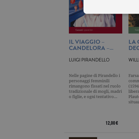
I cookie tecnici sono stretta
IL VIAGGIO –
LA
dell'account. Il sito Web non
CANDELORA –…
DEG
Garante, i cookie analitici 
Nome
Do
LUIGI PIRANDELLO
WIL
_gid
.ga
Nelle pagine di Pirandello i
Farsa
personaggi femminili
comme
_gat
.ga
rimangono fissati nel ruolo
(1594
tradizionale di mogli, madri
liber
o figlie, e ogni tentativo…
Plaut
situa
current_url
.ga
_gat_UA-16356920-1
.ga
12,00 €
_ga
.ga