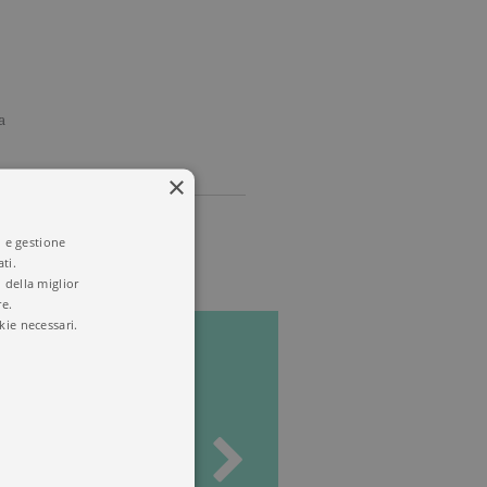
a
×
i e gestione
ti.
 della miglior
re.
kie necessari.