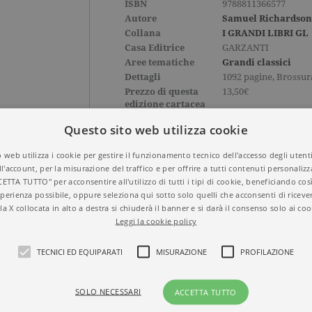
ISBN
9788811366577
Autore
Samuel Richardson
Collana
I GRANDI LIBRI GL
Casa Editrice
GARZANTI
Aree tematiche
Grandi classici
Dettagli
1092 pagine, Brossur
Prezzo di questa
13,50€
edizione cartacea
Questo sito web utilizza cookie
 web utilizza i cookie per gestire il funzionamento tecnico dell'accesso degli utent
ll'account, per la misurazione del traffico e per offrire a tutti contenuti personalizza
CETTA TUTTO" per acconsentire all'utilizzo di tutti i tipi di cookie, beneficiando così
perienza possibile, oppure seleziona qui sotto solo quelli che acconsenti di riceve
la X collocata in alto a destra si chiuderà il banner e si darà il consenso solo ai coo
Leggi la cookie policy
TECNICI ED EQUIPARATI
MISURAZIONE
PROFILAZIONE
SOLO NECESSARI
ACCETTA TUTTO