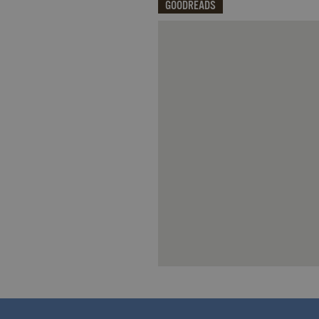
GOODREADS
Qui potrai visualizzare le recensi
CookieScriptConsent
.ga
Nome
Dominio
Nome
Dominio
datr
.facebook.com
_fbp
.garzanti.it
locale
.facebook.com
oo
.facebook.com
sb
.facebook.com
spin
.facebook.com
wd
.facebook.com