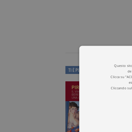
Questo sito
TI È PIACIUTO QUESTO LIBRO?
de
Clicca su "AC
es
Cliccando sul