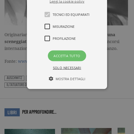
Leggi la cookie policy
TECNICI ED EQUIPARATI
MISURAZIONE
Originariamente
la storia è stata concepita come una
PROFILAZIONE
sceneggiatura
– che ha ricevuto alti punteggi in concorsi
internazionali – prima di essere riadattata nel romanzo.
ACCETTA TUTTO
Fonte:
www.illibraio.it
SOLO NECESSARI
AUSCHWITZ
ESORDIO
GARZANTI
HEATHER-MORRIS
MOSTRA DETTAGLI
IL-TATUATORE-DI-AUSCHWITZ
OLOCAUSTO
ROMANZO
Tecnici ed equiparati
Misurazione
Profilazione
PER APPROFONDIRE…
LIBRI
I cookie tecnici sono strettamente
necessari, consentono la funzionalità
del sito Web principale come l'accesso