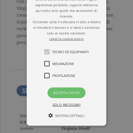
Con
La signora Dalloway
, pubblicato nel 1925,
esperienza possibile, oppure seleziona
Virginia Woolf ha firmato il suo capolavoro: un
qui sotto solo quelli che acconsenti di
romanzo che, come scrive Attilio Bertolucci, non
ricevere.
Cliccando sulla X collocata in alto a destra
si potrebbe immaginare «più pieno di vita e di
si chiuderà il banner e si darà il consenso
verità», e capace di immortalare, in un sapiente
solo ai cookie necessari.
gioco di luci e di ombre, la fragilità e la
Leggi la cookie policy
precarietà della condizione umana.
TECNICI ED EQUIPARATI
MISURAZIONE
PROFILAZIONE
SFOGLIA LE PRIME PAGINE
ACCETTA TUTTO
SOLO NECESSARI
MOSTRA DETTAGLI
Titolo
La signora Dalloway
ISBN
9788811603764
Autore
Virginia Woolf