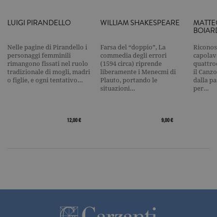
Analytics, i
l'elemento
pattern sul
LUIGI PIRANDELLO
WILLIAM SHAKESPEARE
MATTE
nome contie
BOIAR
numero
identificati
univoco
Nelle pagine di Pirandello i
Farsa del “doppio”, La
Riconos
dell'accoun
personaggi femminili
commedia degli errori
capolavo
del sito We
rimangono fissati nel ruolo
(1594 circa) riprende
quattro
cui si riferis
tradizionale di mogli, madri
liberamente i Menecmi di
il Canzo
una variazi
o figlie, e ogni tentativo…
Plauto, portando le
dalla p
del cookie 
che viene
situazioni…
per…
utilizzato p
limitare la
quantità di 
registrati d
12,00 €
9,00 €
Google su si
Web ad alt
volume di
traffico.
_ga
.garzanti.it
2 anni
Questo nom
cookie è
associato a
Google
Universal
Analytics, c
un
aggiornam
significativ
servizio di