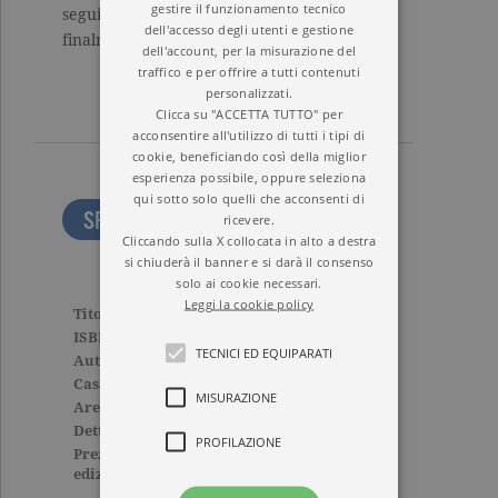
gestire il funzionamento tecnico
seguire la propria vocazione, a diventare,
dell'accesso degli utenti e gestione
finalmente, ciò che nel loro intimo già sono.
dell'account, per la misurazione del
traffico e per offrire a tutti contenuti
personalizzati.
Clicca su "ACCETTA TUTTO" per
acconsentire all'utilizzo di tutti i tipi di
cookie, beneficiando così della miglior
esperienza possibile, oppure seleziona
qui sotto solo quelli che acconsenti di
SFOGLIA LE PRIME PAGINE
ricevere.
Cliccando sulla X collocata in alto a destra
si chiuderà il banner e si darà il consenso
solo ai cookie necessari.
Leggi la cookie policy
Titolo
Una stanza tutta per sé
ISBN
9788811814214
TECNICI ED EQUIPARATI
Autore
Virginia Woolf
Casa Editrice
GARZANTI
MISURAZIONE
Aree tematiche
Grandi classici
Dettagli
176 pagine, Brossura
PROFILAZIONE
Prezzo di questa
10,00€
edizione cartacea