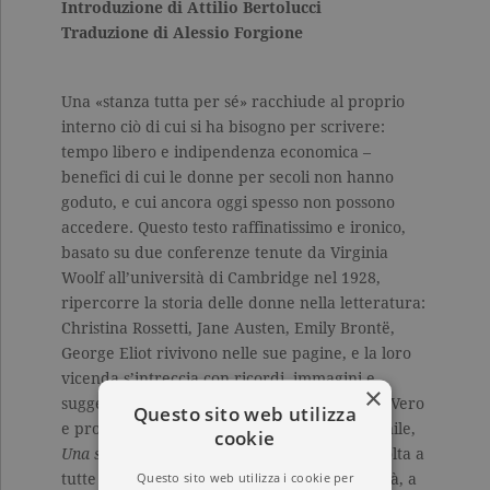
Introduzione di Attilio Bertolucci
Traduzione di Alessio Forgione
Una «stanza tutta per sé» racchiude al proprio
interno ciò di cui si ha bisogno per scrivere:
tempo libero e indipendenza economica –
benefici di cui le donne per secoli non hanno
goduto, e cui ancora oggi spesso non possono
accedere. Questo testo raffinatissimo e ironico,
basato su due conferenze tenute da Virginia
Woolf all’università di Cambridge nel 1928,
ripercorre la storia delle donne nella letteratura:
Christina Rossetti, Jane Austen, Emily Brontë,
George Eliot rivivono nelle sue pagine, e la loro
vicenda s’intreccia con ricordi, immagini e
×
suggestioni di straordinaria forza evocativa. Vero
Questo sito web utilizza
e proprio manifesto della condizione femminile,
cookie
Una stanza tutta per sé
è un’esortazione, rivolta a
Questo sito web utilizza i cookie per
tutte le donne, a lottare per la propria libertà, a