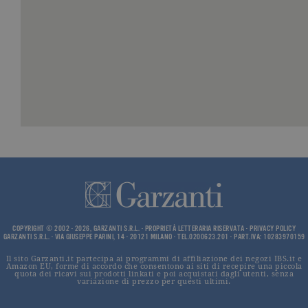
_ga
.garzanti.it
2 anni
Questo nom
cookie è
associato a
Google
Universal
Analytics, c
un
aggiornam
significativ
servizio di
analisi più
comuneme
utilizzato d
Google. Qu
cookie vien
utilizzato p
distinguere
utenti unici
assegnand
numero
generato in
modo casua
come
COPYRIGHT © 2002 - 2026, GARZANTI S.R.L. - PROPRIETÀ LETTERARIA RISERVATA -
PRIVACY POLICY
identificato
GARZANTI S.R.L. - VIA GIUSEPPE PARINI, 14 - 20121 MILANO - TEL.0200623.201 - PART.IVA: 10283970159
del cliente. 
incluso in 
Il sito Garzanti.it partecipa ai programmi di affiliazione dei negozi IBS.it e
richiesta di
Amazon EU, forme di accordo che consentono ai siti di recepire una piccola
pagina in u
quota dei ricavi sui prodotti linkati e poi acquistati dagli utenti, senza
e utilizzato
variazione di prezzo per questi ultimi.
calcolare i d
visitatori,