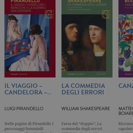
impostato 
Google
Analytics.
Memorizza 
aggiorna u
valore uni
per ogni pa
visitata e v
utilizzato p
contare e t
traccia dell
visualizzazi
pagina.
_gat
.garzanti.it
1 minuto
Questo nom
cookie è
associato a
Google
Universal
Analytics,
IL VIAGGIO –
LA COMMEDIA
CAN
secondo la
CANDELORA –…
DEGLI ERRORI
documenta
viene utiliz
per limitare
frequenza d
richieste,
LUIGI PIRANDELLO
WILLIAM SHAKESPEARE
MATTE
limitando l
BOIAR
raccolta di 
su siti ad al
Nelle pagine di Pirandello i
Farsa del “doppio”, La
Riconos
traffico.
personaggi femminili
commedia degli errori
capolavo
current_url
.garzanti.it
Sessione
Questo coo