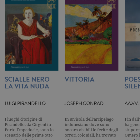
Google
Analytics.
Memorizza 
aggiorna u
valore uni
per ogni pa
visitata e v
utilizzato p
contare e t
traccia dell
visualizzazi
pagina.
_gat
.garzanti.it
1 minuto
Questo nom
cookie è
associato a
Google
SCIALLE NERO –
VITTORIA
POES
Universal
Analytics,
LA VITA NUDA
SILE
secondo la
documenta
viene utiliz
per limitare
LUIGI PIRANDELLO
JOSEPH CONRAD
AA.VV.
frequenza d
richieste,
limitando l
raccolta di 
I luoghi d’origine di
In un’isola dell’arcipelago
Fin dall
su siti ad al
Pirandello, da Girgenti a
indonesiano dove sono
ha gene
traffico.
Porto Empedocle, sono lo
ancora visibili le ferite degli
stupore
current_url
.garzanti.it
Sessione
Questo coo
scenario delle prime otto
orrori coloniali, ha trovato
Omero l
viene utiliz