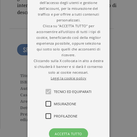
dell'accesso degli utenti e gestione
intero mondo che nessuno è stato in grado di
dell'account, per la misurazione del
descrivere con la stessa forza e sincerità.
traffico e per offrire a tutti contenuti
personalizzati.
Clicca su "ACCETTA TUTTO" per
acconsentire all'utilizzo di tutti i tipi di
cookie, beneficiando così della miglior
esperienza possibile, oppure seleziona
SFOGLIA LE PRIME PAGINE
qui sotto solo quelli che acconsenti di
ricevere.
Cliccando sulla X collocata in alto a destra
si chiuderà il banner e si darà il consenso
solo ai cookie necessari.
Titolo
È durata poco la bellezza
Leggi la cookie policy
ISBN
9788811812470
Autore
Truman Capote
TECNICI ED EQUIPARATI
Casa Editrice
GARZANTI
Aree tematiche
Saggi
MISURAZIONE
Dettagli
608 pagine, Cartonato
Prezzo di questa
28,00€
PROFILAZIONE
edizione cartacea
ACCETTA TUTTO