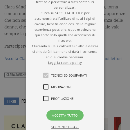
traffico e per offrire a tutti contenuti
Clara Sánchez, l’autrice spagnola più amata d’Italia, torna
personalizzati.
Clicca su "ACCETTA TUTTO" per
con un nuovo romanzo sul peso delle scelte e sulle apparenze
acconsentire all'utilizzo di tutti i tipi di
che non sempre ingannano. Un libro sull’indipendenza delle
cookie, beneficiando così della miglior
donne, che resta ancora una sfida aperta per la quale vale
esperienza possibile, oppure seleziona
sempre la pena di lottare.
qui sotto solo quelli che acconsenti di
ricevere.
Cliccando sulla X collocata in alto a destra
Parteciperete? Buona fortuna!
si chiuderà il banner e si darà il consenso
solo ai cookie necessari.
Ascolta Clara Sánchez che racconta il concorso ai suoi lettori
Leggi la cookie policy
CLARA SÁNCHEZ
GARZANTI
TECNICI ED EQUIPARATI
MISURAZIONE
PROFILAZIONE
PER APPROFONDIRE…
LIBRI
ACCETTA TUTTO
SOLO NECESSARI