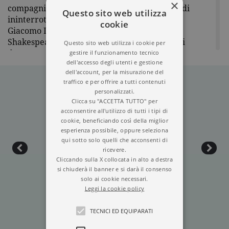
×
compagnia del Lord Ciambellano, che godrà di
Questo sito web utilizza
ininterrotto favore a Corte, prendendo sotto
cookie
Giacomo I il nome di
King’s Men
. Ad essa
Shakespeare dedicherà tutta la sua attività di
Questo sito web utilizza i cookie per
gestire il funzionamento tecnico
drammaturgo. Morì il 23 aprile del 1616. La
dell'accesso degli utenti e gestione
Newton Compton ha pubblicato:
Amleto
,
Antonio e
dell'account, per la misurazione del
Cleopatra
,
La bisbetica domata
,
Come vi piace
,
traffico e per offrire a tutti contenuti
Giulio Cesare
,
Il mercante di Venezia
,
Misura per
personalizzati.
misura
,
Molto rumore per nulla
,
Otello
,
Romeo e
Clicca su "ACCETTA TUTTO" per
Giulietta
,
Sogno di una notte di mezza estate
,
Re
acconsentire all'utilizzo di tutti i tipi di
Giovanni
,
Re Lear
cookie, beneficiando così della miglior
,
Troilo e Cressida
,
Tutto è bene
esperienza possibile, oppure seleziona
quel che finisce bene
in volumi singoli;
Tutto il
qui sotto solo quelli che acconsenti di
teatro
,
Le grandi tragedie
e
Le commedie
in volumi
ricevere.
unici.
Cliccando sulla X collocata in alto a destra
si chiuderà il banner e si darà il consenso
solo ai cookie necessari.
Leggi la cookie policy
TECNICI ED EQUIPARATI
CHIAMAMI AMORE