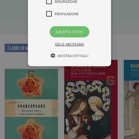
MISURAZIONE
PROFILAZIONE
ACCETTA TUTTO
SOLO NECESSARI
I LIBRI DI WILLIAM SHAKESPEARE
MOSTRA DETTAGLI
Tecnici ed equiparati
Misurazione
Profilazione
I cookie tecnici sono strettamente
necessari, consentono la funzionalità
del sito Web principale come l'accesso
degli utenti e la gestione dell'account. Il
sito Web non può essere utilizzato
correttamente senza i cookie
strettamente necessari. Col rispetto
delle condizioni previste dal Garante, i
cookie analitici sono equiparati ai