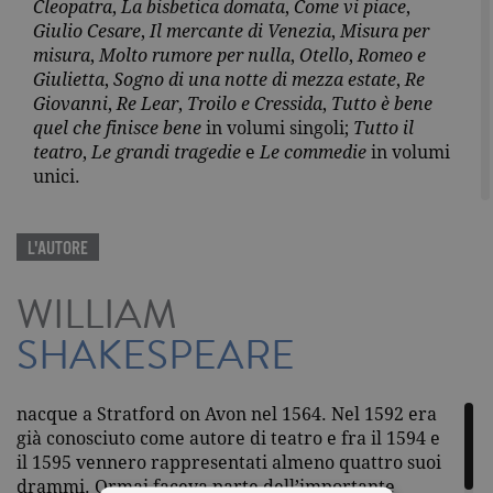
Cleopatra
,
La bisbetica domata
,
Come vi piace
,
Giulio Cesare
,
Il mercante di Venezia
,
Misura per
misura
,
Molto rumore per nulla
,
Otello
,
Romeo e
Giulietta
,
Sogno di una notte di mezza estate
,
Re
Giovanni
,
Re Lear
,
Troilo e Cressida
,
Tutto è bene
quel che finisce bene
in volumi singoli;
Tutto il
teatro
,
Le grandi tragedie
e
Le commedie
in volumi
unici.
L'AUTORE
WILLIAM
SHAKESPEARE
nacque a Stratford on Avon nel 1564. Nel 1592 era
già conosciuto come autore di teatro e fra il 1594 e
il 1595 vennero rappresentati almeno quattro suoi
drammi. Ormai faceva parte dell’importante