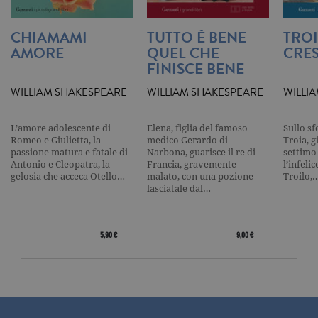
tecnici e dunque non necessitano del
consenso.
CHIAMAMI
TUTTO È BENE
TROI
Nome
Dominio
Scadenza
Descrizione
AMORE
QUEL CHE
CRE
FINISCE BENE
_gid
.garzanti.it
1 giorno
Questo coo
impostato 
Google
WILLIAM SHAKESPEARE
WILLIAM SHAKESPEARE
WILLI
Analytics.
Memorizza 
aggiorna u
valore uni
L’amore adolescente di
Elena, figlia del famoso
Sullo sf
per ogni pa
Romeo e Giulietta, la
medico Gerardo di
Troia, g
visitata e v
passione matura e fatale di
Narbona, guarisce il re di
settimo
utilizzato p
Antonio e Cleopatra, la
Francia, gravemente
l’infeli
contare e t
traccia dell
gelosia che acceca Otello…
malato, con una pozione
Troilo,
visualizzazi
lasciatale dal…
pagina.
_gat
.garzanti.it
1 minuto
Questo nom
cookie è
associato a
5,90 €
9,00 €
Google
Universal
Analytics,
secondo la
documenta
viene utiliz
per limitare
frequenza d