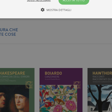
ACCETTA TUTTO
edizione cartacea
MOSTRA DETTAGLI
Tecnici ed equiparati
Misurazione
Profilazione
TURA CHE
TE COSE
mente necessari, consentono la funzionalità del sito Web principale come l'accesso degli
 può essere utilizzato correttamente senza i cookie strettamente necessari. Col rispetto 
sono equiparati ai tecnici e dunque non necessitano del consenso.
minio
Scadenza
Descrizione
rzanti.it
1 giorno
Questo cookie è impostato da Google Analytics. Memorizza e a
per ogni pagina visitata e viene utilizzato per contare e tenere tr
di pagina.
rzanti.it
1 minuto
Questo nome di cookie è associato a Google Universal Analytics
documentazione viene utilizzato per limitare la frequenza delle r
raccolta di dati su siti ad alto traffico.
rzanti.it
Sessione
Questo cookie viene utilizzato per verificare la pagina corrente v
rzanti.it
1 minuto
Si tratta di un cookie di tipo pattern impostato da Google Analyt
pattern sul nome contiene il numero identificativo univoco dell
cui si riferisce. È una variazione del cookie _gat che viene utilizz
di dati registrati da Google su siti Web ad alto volume di traffico