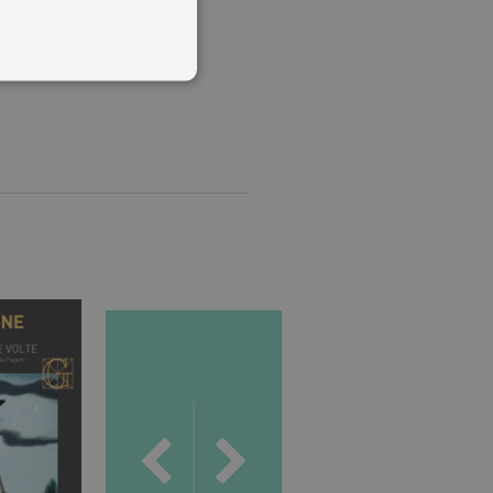
 utenti e la gestione
delle condizioni previste dal
ggiorna un valore univoco
accia delle visualizzazioni
, secondo la
ichieste, limitando la
isualizzata.
ics, in cui l'elemento
'account o del sito Web a
ato per limitare la quantità
.