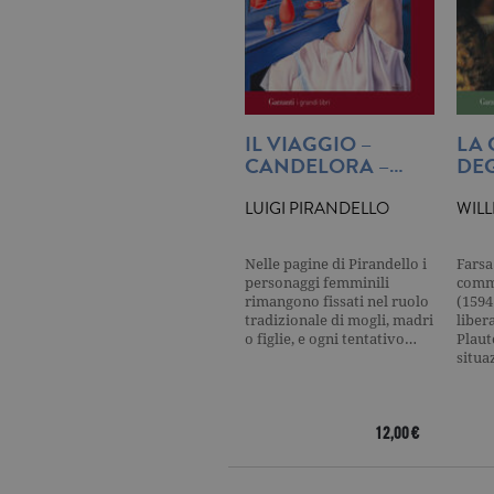
_ga
.ga
CookieScriptConsent
.ga
IL VIAGGIO –
LA
CANDELORA –…
DEG
LUIGI PIRANDELLO
WIL
Nome
Dominio
Nome
Dominio
Nelle pagine di Pirandello i
Farsa
datr
.facebook.com
personaggi femminili
comme
_fbp
.garzanti.it
rimangono fissati nel ruolo
(1594
locale
.facebook.com
tradizionale di mogli, madri
liber
oo
.facebook.com
o figlie, e ogni tentativo…
Plaut
situa
sb
.facebook.com
spin
.facebook.com
12,00 €
wd
.facebook.com