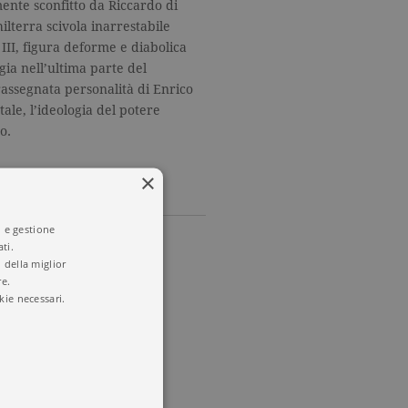
mente sconfitto da Riccardo di
ilterra scivola inarrestabile
 III, figura deforme e diabolica
gia nell’ultima parte del
assegnata personalità di Enrico
ale, l’ideologia del potere
o.
×
i e gestione
ti.
 della miglior
re.
a
kie necessari.
re