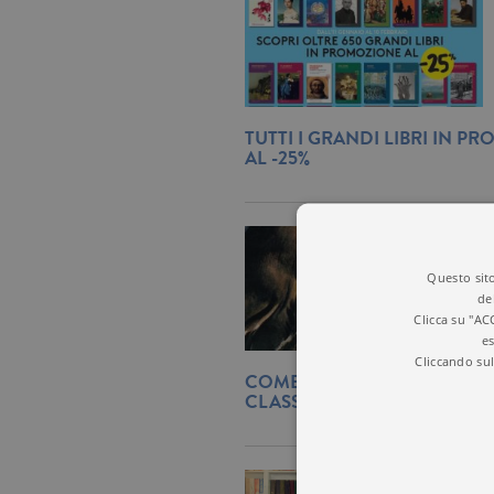
TUTTI I GRANDI LIBRI IN P
AL -25%
Questo sito
de
Clicca su "AC
es
Cliccando sul
COME SI SCEGLIE LA COPER
CLASSICO, AD ESEMPIO MO