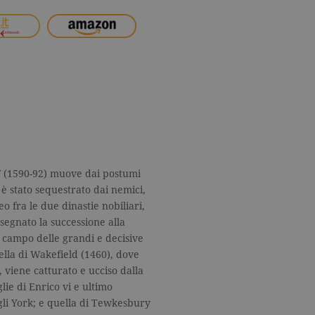
I
(1590-92) muove dai postumi
e è stato sequestrato dai nemici,
o fra le due dinastie nobiliari,
segnato la successione alla
l campo delle grandi e decisive
ella di Wakefield (1460), dove
 viene catturato e ucciso dalla
ie di Enrico vi e ultimo
gli York; e quella di Tewkesbury