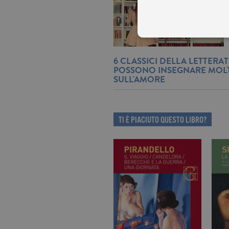
6 CLASSICI DELLA LETTERA
POSSONO INSEGNARE MOL
SULL'AMORE
I cookie tecnici sono stretta
dell'account. Il sito Web non
Garante, i cookie analitici 
Nome
Do
TI È PIACIUTO QUESTO LIBRO?
_gid
.ga
_gat
.ga
current_url
.ga
_gat_UA-16356920-1
.ga