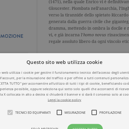
(1471), nella quale Enrico vi è definitiva
Gloucester. Piombata nell’anarchia, l’Ingh
verso la tirannide dello spietato Riccardo
generata dalla guerra civile che giganteg
dramma, mettendo in ombra la docile e r
vi, e già incarna l’
homo novus
rinasciment
ROMOZIONE
regale assoluto libero da ogni vincolo etic
Questo sito web utilizza cookie
 web utilizza i cookie per gestire il funzionamento tecnico dell'accesso degli utent
ll'account, per la misurazione del traffico e per offrire a tutti contenuti personalizza
CETTA TUTTO" per acconsentire all'utilizzo di tutti i tipi di cookie, beneficiando così
perienza possibile, oppure seleziona qui sotto solo quelli che acconsenti di riceve
Titolo
Enrico VI. Parte terz
la X collocata in alto a destra si chiuderà il banner e si darà il consenso solo ai coo
ISBN
9788811817734
TINA DI UN
Leggi la cookie policy
Autore
William Shakespea
BY DICK?
Casa Editrice
GARZANTI
TECNICI ED EQUIPARATI
MISURAZIONE
PROFILAZIONE
Aree tematiche
Grandi classici
Dettagli
320 pagine, Brossura
Prezzo di questa
13,00€
SOLO NECESSARI