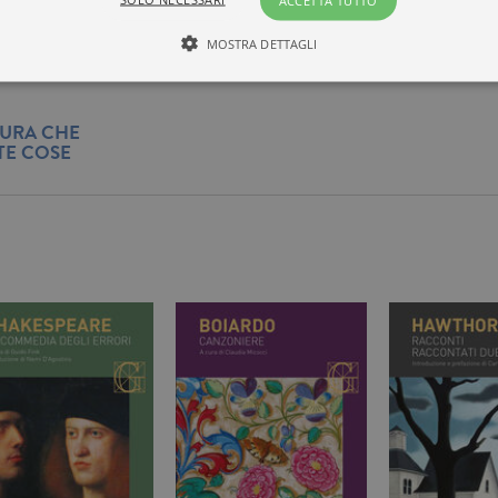
ACCETTA TUTTO
MOSTRA DETTAGLI
Tecnici ed equiparati
Misurazione
Profilazione
TURA CHE
TE COSE
mente necessari, consentono la funzionalità del sito Web principale come l'accesso degli
 può essere utilizzato correttamente senza i cookie strettamente necessari. Col rispetto 
sono equiparati ai tecnici e dunque non necessitano del consenso.
minio
Scadenza
Descrizione
rzanti.it
1 giorno
Questo cookie è impostato da Google Analytics. Memorizza e a
per ogni pagina visitata e viene utilizzato per contare e tenere tr
di pagina.
rzanti.it
1 minuto
Questo nome di cookie è associato a Google Universal Analytics
documentazione viene utilizzato per limitare la frequenza delle r
raccolta di dati su siti ad alto traffico.
rzanti.it
Sessione
Questo cookie viene utilizzato per verificare la pagina corrente v
rzanti.it
1 minuto
Si tratta di un cookie di tipo pattern impostato da Google Analyt
pattern sul nome contiene il numero identificativo univoco dell
cui si riferisce. È una variazione del cookie _gat che viene utilizz
di dati registrati da Google su siti Web ad alto volume di traffico