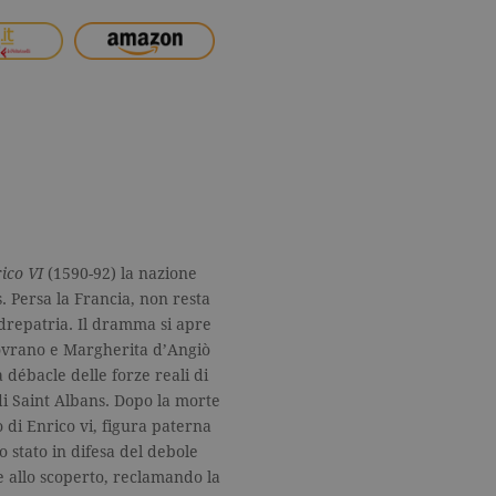
ico VI
(1590-92) la nazione
. Persa la Francia, non resta
madrepatria. Il dramma si apre
sovrano e Margherita d’Angiò
a débacle delle forze reali di
 di Saint Albans. Dopo la morte
o di Enrico vi, figura paterna
o stato in difesa del debole
e allo scoperto, reclamando la