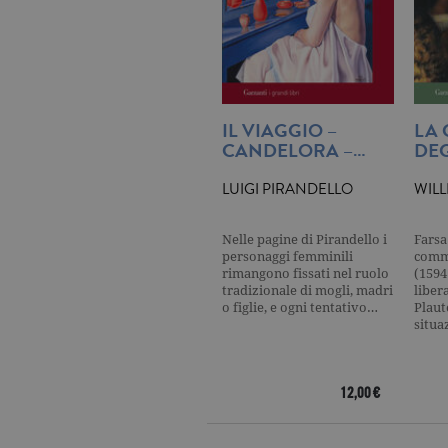
_ga
.ga
CookieScriptConsent
.ga
IL VIAGGIO –
LA
CANDELORA –…
DEG
LUIGI PIRANDELLO
WIL
Nome
Dominio
Nome
Dominio
Nelle pagine di Pirandello i
Farsa
datr
.facebook.com
personaggi femminili
comme
_fbp
.garzanti.it
rimangono fissati nel ruolo
(1594
locale
.facebook.com
tradizionale di mogli, madri
liber
oo
.facebook.com
o figlie, e ogni tentativo…
Plaut
situa
sb
.facebook.com
spin
.facebook.com
12,00 €
wd
.facebook.com