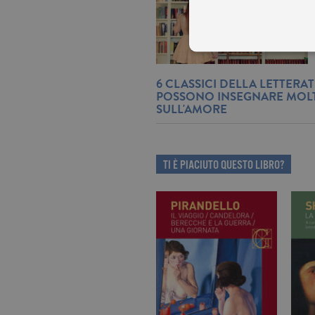
6 CLASSICI DELLA LETTERA
POSSONO INSEGNARE MOL
SULL'AMORE
I cookie tecnici sono stretta
dell'account. Il sito Web non
Garante, i cookie analitici 
Nome
Do
TI È PIACIUTO QUESTO LIBRO?
_gid
.ga
_gat
.ga
current_url
.ga
_gat_UA-16356920-1
.ga