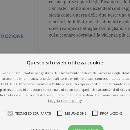
corona per sé e per i figli. Divampa la lott
Lancaster, entrambi discendenti dal ceppo
storia come Guerra delle due Rose: una 
vincitori definitivi, dove tradimenti e vol
dove i campi di battaglia assomigliano a m
cui a regnare sovrana è la violenza più c
ROMOZIONE
Questo sito web utilizza cookie
 web utilizza i cookie per gestire il funzionamento tecnico dell'accesso degli utent
ll'account, per la misurazione del traffico e per offrire a tutti contenuti personalizza
Titolo
Enrico VI. Parte sec
CETTA TUTTO" per acconsentire all'utilizzo di tutti i tipi di cookie, beneficiando così
perienza possibile, oppure seleziona qui sotto solo quelli che acconsenti di riceve
ISBN
9788811817727
la X collocata in alto a destra si chiuderà il banner e si darà il consenso solo ai coo
Autore
William Shakespea
TINA DI UN
Leggi la cookie policy
Casa Editrice
GARZANTI
BY DICK?
Aree tematiche
Grandi classici
TECNICI ED EQUIPARATI
MISURAZIONE
PROFILAZIONE
Dettagli
336 pagine, Brossura
Prezzo di questa
13,00€
edizione cartacea
SOLO NECESSARI