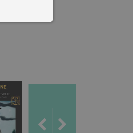
 utenti e la gestione
delle condizioni previste dal
ggiorna un valore univoco
accia delle visualizzazioni
, secondo la
ichieste, limitando la
isualizzata.
ics, in cui l'elemento
'account o del sito Web a
ato per limitare la quantità
.