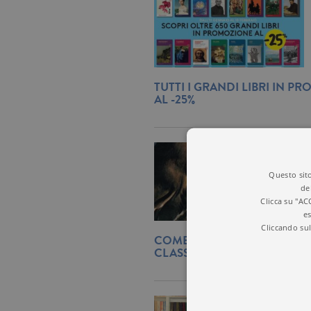
TUTTI I GRANDI LIBRI IN P
AL -25%
Questo sito
de
Clicca su "AC
es
Cliccando sul
COME SI SCEGLIE LA COPER
CLASSICO, AD ESEMPIO MO