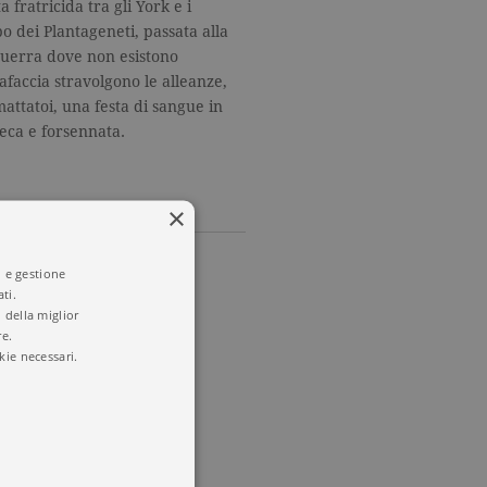
a fratricida tra gli York e i
 dei Plantageneti, passata alla
guerra dove non esistono
tafaccia stravolgono le alleanze,
attatoi, una festa di sangue in
ieca e forsennata.
×
i e gestione
ti.
onda
 della miglior
re.
kie necessari.
re