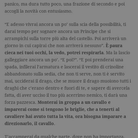
panico, ma dura tutto poco, una frazione di secondo e poi
accogli la novità con entusiasmo.
“E adesso vivrai ancora un po’ sulla scia della possibilità, ti
darai tempo per sognare ancora un Principe che si
arrampichi sulla torre più alta del castello. Poi arriverà un
giorno in cui capirai che non arriverà nessuno”.
È paura
cieca nei tuoi occhi, la vedo, potrei respirarla
. Ma la lascio
galleggiare ancora un po’. “E poi?”. “E poi prenderai una
spada, infilerai l’armatura e lascerai il vestito di crinoline
abbandonato sulla sedia, che non ti serve, non ti è servito
mai, ucciderai il drago, che se muore il drago muoiono tutti i
draghi che c’erano dentro e fuori di te, e sapere di avercela
fatta, di aver ucciso il tuo più acerrimo nemico, ti darà una
forza pazzesca.
Monterai in groppa a un cavallo e
imparerai come si tengono le briglie, che a tenerti al
cavaliere hai avuto tutta la vita, ora bisogna imparare a
direzionarlo, il cavallo
.
T’accamperai da qualche parte, dove non ha importanza,