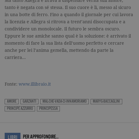
Ma tanto Allegra è brava a dispensare verità sull’amore,
_ga
.garzanti.it
2 anni
Questo nom
cookie è
tanto è negata con sé stessa. Il suo cuore è lì, messo al sicuro
associato a
Google
in una botte di ferro. Fino a quando il giornale per cui lavora
Universal
la licenzia e Allegra si ritrova a trent’anni disoccupata e a
Analytics, c
un
condividere un monolocale. Il futuro le sembra oscuro.
aggiornam
Eppure le sue amiche sanno qual è la soluzione: è arrivato il
significativ
servizio di
momento di fare la sua lista dell’uomo perfetto e cercare
analisi più
comuneme
anche per lei l’anima gemella, mettendo da parte la
utilizzato d
carriera…
Google. Qu
cookie vien
utilizzato p
distinguere
utenti unici
assegnand
numero
Fonte:
www.illibraio.it
generato in
modo casua
come
identificato
AMORE
GARZANTI
MAL-CHE-VADA-CI-INNAMORIAMO
MARYG-BACCAGLINI
del cliente. 
PRINCIPE AZZURRO
PRINCIPESSA
incluso in 
richiesta di
pagina in u
e utilizzato
calcolare i d
visitatori,
sessioni e
PER APPROFONDIRE…
LIBRI