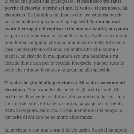
Ti vedo che giochi alla principessa.
Ti riconosco tra tante
perché ti ricordo. Perché sei me. Ti vedo e ti riconosco. Mi
riconosco.
Da bambina mi dissero che ero vanitosa perché
passavo molto tempo davanti agli specchi.
Io non ho mai
avuto il coraggio di replicare che non era vanità, ma paura
.
La paura di dimenticarmi come fossi fatta. E adesso, che sono
una donna compiuta, che sono una madre e nella lista delle
cose che descrivono chi sono c’è molto altro che donna e
madre, mi ricordo di me, quando ero una bambina e mi
ricordo di me non per le vecchie fotografie, ma per tutte le
volte che mi sono fermata a guardarmi allo specchio.
Ti vedo che giochi alla principessa. Mi vedo così come mi
ricordavo
. Con i capelli color miele e gli occhi grandi. Gli
occhi vivi. Puoi vedere il futuro dei bambini dai loro occhi e
c’è chi a sei anni, otto, dieci, cinque, ha già gli occhi spenti,
tristi, rassegnati. Ma tu no. Tu hai mantenuto nel tempo la
curiosità di chi non ne ha avuto abbastanza.
Mi avvicino e con una scusa ti faccio uscire da quel manipolo