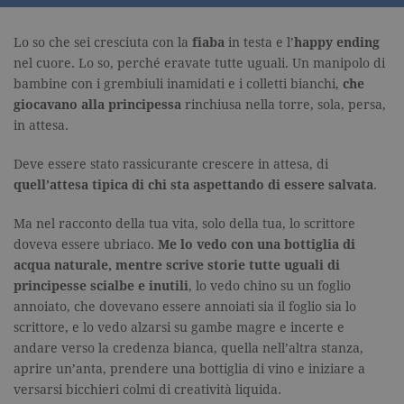
Lo so che sei cresciuta con la
fiaba
in testa e l’
happy ending
nel cuore. Lo so, perché eravate tutte uguali. Un manipolo di
bambine con i grembiuli inamidati e i colletti bianchi,
che
giocavano alla principessa
rinchiusa nella torre, sola, persa,
in attesa.
Deve essere stato rassicurante crescere in attesa, di
quell’attesa tipica di chi sta aspettando di essere salvata
.
Ma nel racconto della tua vita, solo della tua, lo scrittore
doveva essere ubriaco.
Me lo vedo con una bottiglia di
acqua naturale, mentre scrive storie tutte uguali di
principesse scialbe e inutili
, lo vedo chino su un foglio
annoiato, che dovevano essere annoiati sia il foglio sia lo
scrittore, e lo vedo alzarsi su gambe magre e incerte e
andare verso la credenza bianca, quella nell’altra stanza,
aprire un’anta, prendere una bottiglia di vino e iniziare a
versarsi bicchieri colmi di creatività liquida.