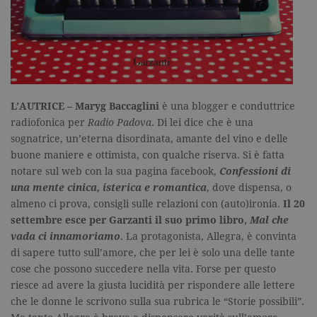
viene utiliz
per verifica
pagina corr
visualizzata
_gat_UA-16356920-1
.garzanti.it
1 minuto
Si tratta di
cookie di t
pattern
impostato 
Google
Analytics, i
L’AUTRICE – Maryg Baccaglini
è una blogger e conduttrice
l'elemento
pattern sul
radiofonica per
Radio Padova
. Di lei dice che è una
nome contie
sognatrice, un’eterna disordinata, amante del vino e delle
numero
identificati
buone maniere e ottimista, con qualche riserva. Si è fatta
univoco
dell'accoun
notare sul web con la sua pagina facebook,
Confessioni di
del sito We
una mente cinica, isterica e romantica
, dove dispensa, o
cui si riferis
una variazi
almeno ci prova, consigli sulle relazioni con (auto)ironia.
Il 20
del cookie 
settembre esce per Garzanti il suo primo libro,
Mal che
che viene
utilizzato p
vada ci innamoriamo
. La protagonista, Allegra, è convinta
limitare la
quantità di 
di sapere tutto sull’amore, che per lei è solo una delle tante
registrati d
cose che possono succedere nella vita. Forse per questo
Google su si
Web ad alt
riesce ad avere la giusta lucidità per rispondere alle lettere
volume di
traffico.
che le donne le scrivono sulla sua rubrica le “Storie possibili”.