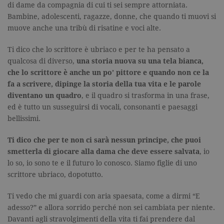
di dame da compagnia di cui ti sei sempre attorniata.
Bambine, adolescenti, ragazze, donne, che quando ti muovi si
muove anche una tribù di risatine e voci alte.
Ti dico che lo scrittore è ubriaco e per te ha pensato a
qualcosa di diverso,
una storia nuova su una tela bianca,
che lo scrittore è anche un po’ pittore e quando non ce la
fa a scrivere, dipinge la storia della tua vita e le parole
diventano un quadro
, e il quadro si trasforma in una frase,
ed è tutto un susseguirsi di vocali, consonanti e paesaggi
bellissimi.
Ti dico che per te non ci sarà nessun principe, che puoi
smetterla di giocare alla dama che deve essere salvata
, io
lo so, io sono te e il futuro lo conosco. Siamo figlie di uno
scrittore ubriaco, dopotutto.
Ti vedo che mi guardi con aria spaesata, come a dirmi “E
adesso?” e allora sorrido perché non sei cambiata per niente.
Davanti agli stravolgimenti della vita ti fai prendere dal