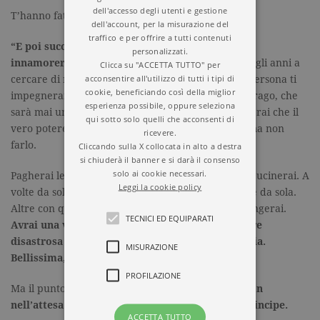
dell'accesso degli utenti e gestione
T’hanno fatto curiosa. Ci hanno fatto curiose.
dell'account, per la misurazione del
traffico e per offrire a tutti contenuti
“E poi succederà. La vita intendo. Succederà. Ti
personalizzati.
innamorerai. Ti ferirà. O lo ferirai tu
. E passerai gli anni a
Clicca su "ACCETTA TUTTO" per
acconsentire all'utilizzo di tutti i tipi di
cercare di non essere ferita e se sarai una brava persona ti
cookie, beneficiando così della miglior
impegnerai a non ferire a tua volta. Hai ucciso il drago, che
esperienza possibile, oppure seleziona
sarà mai un cuore? Ma se sarai cresciuta bene, saprai che il
qui sotto solo quelli che acconsenti di
vero potere è la possibilità di uccidere un cuore, ma non
ricevere.
farlo.
Cliccando sulla X collocata in alto a destra
si chiuderà il banner e si darà il consenso
solo ai cookie necessari.
Pagherai le bollette. A volte da sola, altre a metà. Cucinerai. A
Leggi la cookie policy
volte da sola. Altre per qualcuno. Dormirai. A volte da sola.
Altre con qualcuno. Ti emozionerai. Viaggerai. Piangerai.
TECNICI ED EQUIPARATI
Avrai una vita normale a volte, stupefacente altre
disastrosa a fasi alterne. Mediocre, dio non voglia.
MISURAZIONE
Bellissima, se t’impegnerai.
PROFILAZIONE
Ma il punto è questo: che vivrai.
Per te stessa e non
nell’attesa. Per te stessa e non per trovare un Principe.
ACCETTA TUTTO