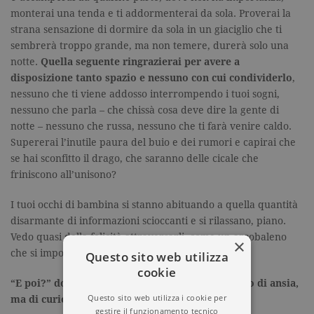
monterai una tenda e ti addormenterai da sola. Proverai la
strana sensazione di dormire da sola in un giaciglio che ti
sembrerà troppo grande, ma non temere, durerà solo una
notte.
Quella seguente ringrazierai per avere a
disposizione tanto spazio e nessuno con cui condividerlo
,
nessuno che ti viene addosso interrompendo i tuoi sogni,
nessuno che parla – che chissà cosa deve dire la gente di
notte – nessuno che russa, nessuno che ti farà venire caldo.
Supererai l’inutile paura del buio e dei rumori e capirai che
se hai sconfitto il drago, che saranno delle cicale che
friniscono all’unisono?
I tuoi occhi di bambina si stanno abituando a quella quantità
disarmante di informazioni scioccanti e si rilassano, piano.
Vedo quasi della felicità attraversarli, come un arcobaleno
×
che si impone nel cielo dopo un acquazzone.
Questo sito web utilizza
cookie
“E poi?” domandi. Ma non è più un “E poi” colmo di ansia,
Questo sito web utilizza i cookie per
ma di curiosità.
gestire il funzionamento tecnico