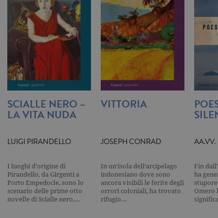
degli utenti e la gestione dell'account. Il
sito Web non può essere utilizzato
correttamente senza i cookie
strettamente necessari. Col rispetto
delle condizioni previste dal Garante, i
cookie analitici sono equiparati ai
tecnici e dunque non necessitano del
consenso.
Nome
Dominio
Scadenza
Descrizione
_gid
.garzanti.it
1 giorno
Questo coo
impostato 
SCIALLE NERO –
VITTORIA
POES
Google
Analytics.
LA VITA NUDA
SILE
Memorizza 
aggiorna u
valore uni
per ogni pa
LUIGI PIRANDELLO
JOSEPH CONRAD
AA.VV.
visitata e v
utilizzato p
contare e t
traccia dell
I luoghi d’origine di
In un’isola dell’arcipelago
Fin dall
visualizzazi
Pirandello, da Girgenti a
indonesiano dove sono
ha gene
pagina.
Porto Empedocle, sono lo
ancora visibili le ferite degli
stupore
scenario delle prime otto
orrori coloniali, ha trovato
Omero l
_gat
.garzanti.it
1 minuto
Questo nom
cookie è
novelle di Scialle nero,…
rifugio…
signifi
associato a
Google