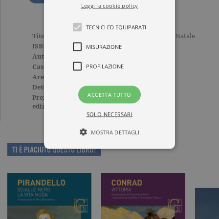
Leggi la cookie policy
TECNICI ED EQUIPARATI
Titolo
Il grande piccolo libro di Natale
ISBN
9788811000662
MISURAZIONE
Autore
Aa.Vv.
PROFILAZIONE
Casa Editrice
GARZANTI
Aree tematiche
Grandi classici
Dettagli
288 pagine, Cartonato
ACCETTA TUTTO
Prezzo di questa
8,90€
edizione cartacea
SOLO NECESSARI
MOSTRA DETTAGLI
TI È PIACIUTO QUESTO LIBRO?
Tecnici ed equiparati
Misurazione
Profilazione
I cookie tecnici sono strettamente
necessari, consentono la funzionalità
del sito Web principale come l'accesso