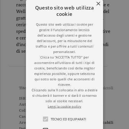
×
racconta le mirabolanti avventure di Alvise e
Questo sito web utilizza
Wella, sperduti nell'immensità labirintica del
cookie
gratta c. alla ricerca del diafano Imas, gran
Questo sito web utilizza i cookie per
cerimoniere di un'inebriante e misteriosa
gestire il funzionamento tecnico
spedizione collettiva. Tra mosche esclamative
dell'accesso degli utenti e gestione
e cervi che pamplonano, una girandola
dell'account, per la misurazione del
d'incontri e soprassalti disegna un saliscendi
traffico e per offrire a tutti contenuti
di sensazioni e eccitazioni.
personalizzati.
Clicca su "ACCETTA TUTTO" per
acconsentire all'utilizzo di tutti i tipi di
cookie, beneficiando così della miglior
esperienza possibile, oppure seleziona
qui sotto solo quelli che acconsenti di
ricevere.
Titolo
Il grande Fermo e i suoi piccoli
Cliccando sulla X collocata in alto a destra
Andirivieni
si chiuderà il banner e si darà il consenso
ISBN
9788811667704
solo ai cookie necessari.
Autore
Alessandro Bergonzoni
Leggi la cookie policy
Collana
ELEFANTI NARRATIVA
Casa Editrice
GARZANTI
TECNICI ED EQUIPARATI
Aree tematiche
Narrativa italiana
,
Tascabili
Dettagli
131 pagine, Brossura