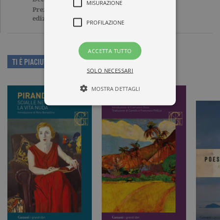
MISURAZIONE
Prezzo di questa
7,23€
edizione cartacea
PROFILAZIONE
ACCETTA TUTTO
TI È PIACIUTO QUESTO LIBRO?
SOLO NECESSARI
MOSTRA DETTAGLI
Tecnici ed equiparati
Misurazione
Profilazione
I cookie tecnici sono strettamente
necessari, consentono la funzionalità
del sito Web principale come l'accesso
degli utenti e la gestione dell'account. Il
sito Web non può essere utilizzato
correttamente senza i cookie
strettamente necessari. Col rispetto
delle condizioni previste dal Garante, i