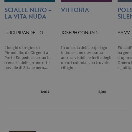
cookie analitici sono equiparati ai
tecnici e dunque non necessitano del
SCIALLE NERO –
VITTORIA
POES
consenso.
LA VITA NUDA
SILE
Nome
Dominio
Scadenza
Descrizione
_gid
.garzanti.it
1 giorno
Questo coo
LUIGI PIRANDELLO
JOSEPH CONRAD
AA.VV.
impostato 
Google
Analytics.
Memorizza 
I luoghi d’origine di
In un’isola dell’arcipelago
Fin dall
aggiorna u
valore uni
Pirandello, da Girgenti a
indonesiano dove sono
ha gene
per ogni pa
Porto Empedocle, sono lo
ancora visibili le ferite degli
stupore
visitata e v
scenario delle prime otto
orrori coloniali, ha trovato
Omero l
utilizzato p
novelle di Scialle nero,…
rifugio…
signifi
contare e t
traccia dell
visualizzazi
pagina.
_gat
.garzanti.it
1 minuto
Questo nom
12,00 €
13,00 €
cookie è
associato a
Google
Universal
Analytics,
secondo la
documenta
viene utiliz
per limitare
frequenza d