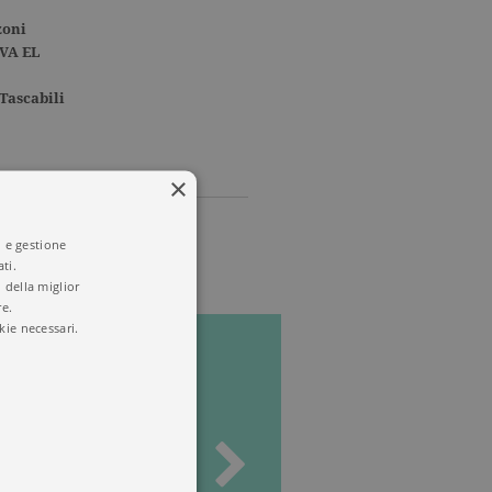
zoni
VA EL
Tascabili
×
i e gestione
ti.
 della miglior
re.
kie necessari.