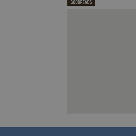
GOODREADS
Qui potrai visualizzare le recensi
CookieScriptConsent
.ga
Nome
Dominio
Nome
Dominio
datr
.facebook.com
_fbp
.garzanti.it
locale
.facebook.com
oo
.facebook.com
sb
.facebook.com
spin
.facebook.com
wd
.facebook.com