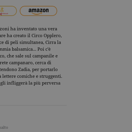
zoni ha inventato una vera
are ha creato il Circo Opplero,
e di peli simultanea, Cirra la
mmia balsamica... Poi c'è
rco, che sale sul campanile e
prete campanaro, cerca di
ttendono Zadia, per portarlo
à lettere comiche e struggenti.
li infliggerà la più perversa
salto