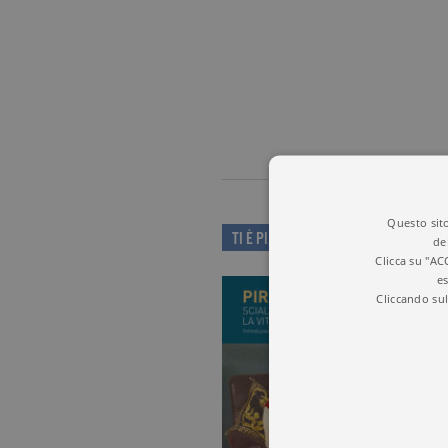
Questo sito
TI È PIACIUTO QUESTO LIBRO?
de
Clicca su "AC
es
Cliccando sul