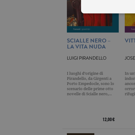
I cookie tecnici sono stretta
SCIALLE NERO –
VIT
dell'account. Il sito Web non
LA VITA NUDA
Garante, i cookie analitici 
Nome
Do
LUIGI PIRANDELLO
JOS
_gid
.ga
I luoghi d’origine di
In un
Pirandello, da Girgenti a
indo
_gat
.ga
Porto Empedocle, sono lo
ancora
scenario delle prime otto
orror
novelle di Scialle nero,…
rifug
current_url
.ga
_gat_UA-16356920-1
.ga
12,00 €
_ga
.ga