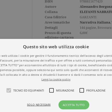
ISBN
9788811677420
Autore
Alessandro Bergon
Collana
ELEFANTI NARRATI
Casa Editrice
GARZANTI
Aree tematiche
Narrativa italiana
,
Dettagli
144 pagine, Brossura
Prezzo di questa
6,00€
edizione cartacea
Questo sito web utilizza cookie
 web utilizza i cookie per gestire il funzionamento tecnico dell'accesso degli utent
ll'account, per la misurazione del traffico e per offrire a tutti contenuti personalizza
CETTA TUTTO" per acconsentire all'utilizzo di tutti i tipi di cookie, beneficiando così
perienza possibile, oppure seleziona qui sotto solo quelli che acconsenti di riceve
la X collocata in alto a destra si chiuderà il banner e si darà il consenso solo ai coo
Leggi la cookie policy
TECNICI ED EQUIPARATI
MISURAZIONE
PROFILAZIONE
SOLO NECESSARI
ACCETTA TUTTO