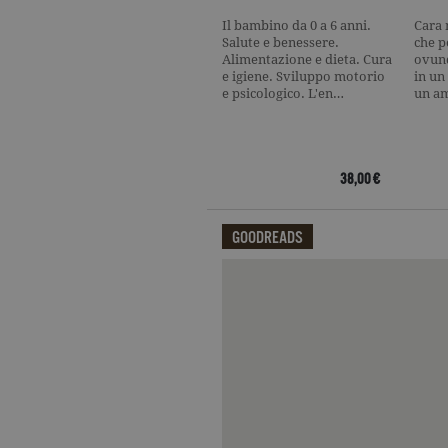
Il bambino da 0 a 6 anni.
Cara 
Salute e benessere.
che p
Alimentazione e dieta. Cura
ovunq
e igiene. Sviluppo motorio
in un
Nome
Dominio
e psicologico. L'en…
Nome
Dominio
un am
datr
.facebook.com
_fbp
.garzanti.it
locale
.facebook.com
oo
.facebook.com
38,00 €
sb
.facebook.com
GOODREADS
spin
.facebook.com
Qui potrai visualizzare le recensi
wd
.facebook.com