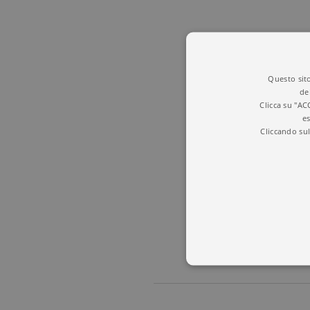
Questo sito
de
Clicca su "AC
es
Cliccando sul