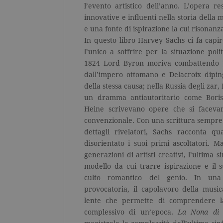
l’evento artistico dell’anno. L’opera r
innovative e influenti nella storia della
e una fonte di ispirazione la cui risonan
In questo libro Harvey Sachs ci fa cap
l’unico a soffrire per la situazione poli
1824 Lord Byron moriva combattendo pe
dall’impero ottomano e Delacroix dipi
della stessa causa; nella Russia degli za
un dramma antiautoritario come Bori
Heine scrivevano opere che si faceva
convenzionale. Con una scrittura sempre b
dettagli rivelatori, Sachs racconta q
disorientato i suoi primi ascoltatori. M
generazioni di artisti creativi, l’ultima
modello da cui trarre ispirazione e il s
culto romantico del genio. In una 
provocatoria, il capolavoro della musi
lente che permette di comprendere la p
complessivo di un’epoca.
La Nona di 