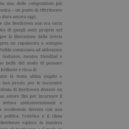
esta una delle composizioni più
 musica – un punto di riferimento
za dura ancora oggi.
ire che Beethoven non era certo
tica di quegli anni: proprio nel
r la liberazione della Grecia
ngeva un capolavoro a sostegno
r, Puškin cominciava ad abbozzare
s Godunov, mentre Stendhal e
no beffe del modo di pensare
rillante e ricca di
uanto la Nona abbia stupito e
a ben presto, per le successive
 sinfonia di Beethoven diventò un
uo autore finì per incarnare il
lettura anticonvenzionale e
ca occidentale diventa così una
olitica, l’estetica e il clima
Beethoven
esplora in maniera