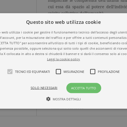
magistrale le complessità dell’ultima si
cui essa dà spazio al potere dell’indi
spirito collettivo dell’umanità.
Questo sito web utilizza cookie
 web utilizza i cookie per gestire il funzionamento tecnico dell'accesso degli utent
ll'account, per la misurazione del traffico e per offrire a tutti contenuti personalizza
CETTA TUTTO" per acconsentire all'utilizzo di tutti i tipi di cookie, beneficiando così
perienza possibile, oppure seleziona qui sotto solo quelli che acconsenti di riceve
la X collocata in alto a destra si chiuderà il banner e si darà il consenso solo ai coo
Leggi la cookie policy
Titolo
La Nona di Beethov
ISBN
9788811600251
TECNICI ED EQUIPARATI
MISURAZIONE
PROFILAZIONE
Autore
Harvey Sachs
Collana
SAGGI
Casa Editrice
GARZANTI
SOLO NECESSARI
ACCETTA TUTTO
Aree tematiche
Saggi
Dettagli
288 pagine, Brossura
MOSTRA DETTAGLI
Prezzo di questa
22,00€
edizione cartacea
Tecnici ed equiparati
Misurazione
Profilazione