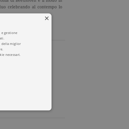
nfonia di Beethoven e il modo in
viduo celebrando al contempo lo
×
i e gestione
ti.
 della miglior
re.
kie necessari.
en