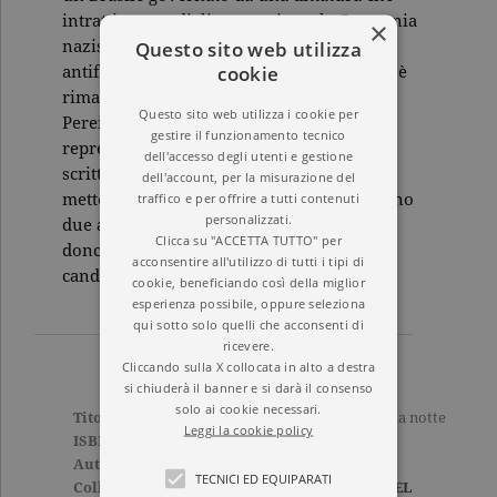
intrattiene cordiali rapporti con la Germania
×
Questo sito web utilizza
nazista. Dopo la morte del grande poeta
cookie
antifascista Antonio Bruno, all'Accademia è
rimasto un seggio vacante. Il colonnello
Questo sito web utilizza i cookie per
Pereira, personaggio di spicco della
gestire il funzionamento tecnico
repressione antidemocratica (e "pessimo
dell'accesso degli utenti e gestione
scrittore"), è il candidato del regime. A
dell'account, per la misurazione del
traffico e per offrire a tutti contenuti
mettergli i bastoni tra le ruote intervengono
personalizzati.
due anziani letterati, due simpatici
Clicca su "ACCETTA TUTTO" per
donchisciotte armati delle sole armi del
acconsentire all'utilizzo di tutti i tipi di
candore e dell'astuzia.
cookie, beneficiando così della miglior
esperienza possibile, oppure seleziona
qui sotto solo quelli che acconsenti di
ricevere.
Cliccando sulla X collocata in alto a destra
si chiuderà il banner e si darà il consenso
solo ai cookie necessari.
Titolo
Alte uniformi e camicie da notte
Leggi la cookie policy
ISBN
9788811668299
Autore
Jorge Amado
TECNICI ED EQUIPARATI
Collana
ELEFANTI NARRATIVA EL