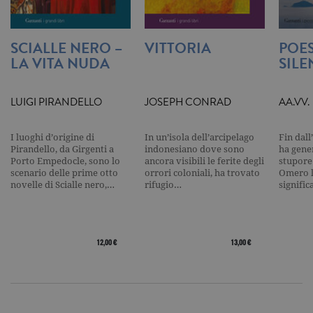
delle condizioni previste dal Garante, i
cookie analitici sono equiparati ai
tecnici e dunque non necessitano del
consenso.
SCIALLE NERO –
VITTORIA
POES
Nome
Dominio
Scadenza
Descrizione
LA VITA NUDA
SILE
_gid
.garzanti.it
1 giorno
Questo coo
impostato 
Google
LUIGI PIRANDELLO
JOSEPH CONRAD
AA.VV.
Analytics.
Memorizza 
aggiorna u
valore uni
I luoghi d’origine di
In un’isola dell’arcipelago
Fin dall
per ogni pa
Pirandello, da Girgenti a
indonesiano dove sono
ha gene
visitata e v
Porto Empedocle, sono lo
ancora visibili le ferite degli
stupore
utilizzato p
scenario delle prime otto
orrori coloniali, ha trovato
Omero l
contare e t
novelle di Scialle nero,…
rifugio…
signifi
traccia dell
visualizzazi
pagina.
_gat
.garzanti.it
1 minuto
Questo nom
cookie è
12,00 €
13,00 €
associato a
Google
Universal
Analytics,
secondo la
documenta
viene utiliz