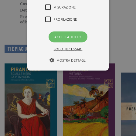
Casa Editrice
GARZANTI
MISURAZIONE
Dettagli
264 pagine, Brossura
Prezzo di questa
8,00€
PROFILAZIONE
edizione cartacea
ACCETTA TUTTO
TI È PIACIUTO QUESTO LIBRO?
SOLO NECESSARI
MOSTRA DETTAGLI
Tecnici ed equiparati
Misurazione
Profilazione
I cookie tecnici sono strettamente
necessari, consentono la funzionalità
del sito Web principale come l'accesso
degli utenti e la gestione dell'account. Il
sito Web non può essere utilizzato
correttamente senza i cookie
strettamente necessari. Col rispetto