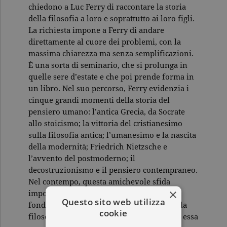
chiedono a Luc Ferry di raccontare la storia
della filosofia a loro e soprattutto ai loro figli.
La richiesta impone a Ferry di andare
direttamente al cuore dei problemi, con la
massima chiarezza ma senza semplificazioni.
È una sorta di seminario, che si prolunga in
quelle sere d’estate e che poi prende forma in
un libro. Nel suo percorso, Ferry evidenzia i
cinque grandi momenti della storia del
pensiero umano: l’antica Grecia, da Socrate
allo stoicismo; la vittoria del cristianesimo
sulla filosofia antica; l’umanesimo e la nascita
della modernità; Friedrich Nietzsche e
l’avvento del postmoderno; il
decostruzionismo e il pensiero contempraneo.
Nel contempo, questa amichevole sfida
×
impone di rispondere alla domanda
Questo sito web utilizza
fondamentale: perché dobbiamo studiare la
cookie
filosofia? Perché, risponde Ferry, senza di essa