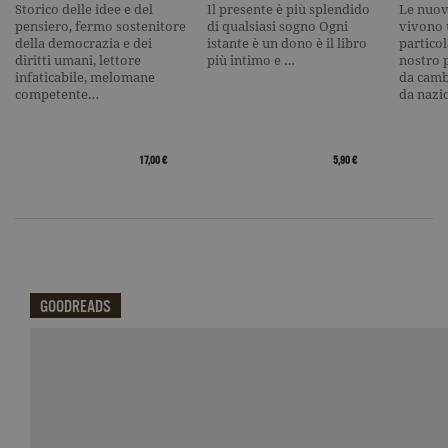
Storico delle idee e del
Il presente è più splendido
Le nuov
current_url
.garzanti.it
Sessione
Questo coo
pensiero, fermo sostenitore
di qualsiasi sogno Ogni
vivono
viene utiliz
della democrazia e dei
istante è un dono è il libro
particol
per verifica
diritti umani, lettore
più intimo e …
nostro 
pagina corr
visualizzata
infaticabile, melomane
da camb
competente…
da nazi
_gat_UA-16356920-1
.garzanti.it
1 minuto
Si tratta di
cookie di t
pattern
impostato 
Google
17,00 €
5,90 €
Analytics, i
l'elemento
pattern sul
nome contie
numero
identificati
univoco
dell'accoun
del sito We
cui si riferis
GOODREADS
una variazi
del cookie 
che viene
Qui potrai visualizzare le recensioni di GoodReads.
utilizzato p
limitare la
quantità di 
registrati d
Google su si
Web ad alt
volume di