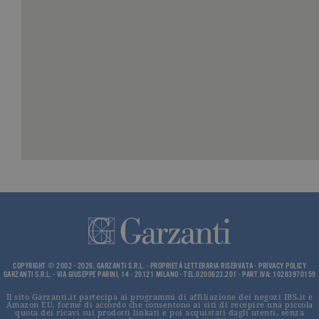
traffico.
_ga
.garzanti.it
2 anni
Questo nom
cookie è
associato a
Google
Universal
Analytics, c
un
aggiornam
significativ
servizio di
analisi più
comuneme
utilizzato d
Google. Qu
cookie vien
utilizzato p
distinguere
utenti unici
assegnand
numero
generato in
modo casua
come
identificato
del cliente. 
COPYRIGHT © 2002 - 2026, GARZANTI S.R.L. - PROPRIETÀ LETTERARIA RISERVATA -
PRIVACY POLICY
incluso in 
GARZANTI S.R.L. - VIA GIUSEPPE PARINI, 14 - 20121 MILANO - TEL.0200623.201 - PART.IVA: 10283970159
richiesta di
pagina in u
Il sito Garzanti.it partecipa ai programmi di affiliazione dei negozi IBS.it e
e utilizzato
Amazon EU, forme di accordo che consentono ai siti di recepire una piccola
quota dei ricavi sui prodotti linkati e poi acquistati dagli utenti, senza
calcolare i d