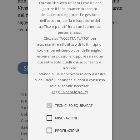
non possiamo capire il mondo in cui viviamo.
Questo sito web utilizza i cookie per
Vivere con filosofia
è un viaggio appassionante
gestire il funzionamento tecnico
dell'accesso degli utenti e gestione
nel mondo delle idee, a contatto con una
dell'account, per la misurazione del
saggezza che continua a parlarci attraverso i
traffico e per offrire a tutti contenuti
secoli e che nulla rende obsoleta.
personalizzati.
Clicca su "ACCETTA TUTTO" per
acconsentire all'utilizzo di tutti i tipi di
cookie, beneficiando così della miglior
esperienza possibile, oppure seleziona
qui sotto solo quelli che acconsenti di
SFOGLIA LE PRIME PAGINE
ricevere.
Cliccando sulla X collocata in alto a destra
si chiuderà il banner e si darà il consenso
solo ai cookie necessari.
Leggi la cookie policy
Titolo
Vivere con filosofia
ISBN
9788811679707
TECNICI ED EQUIPARATI
Autore
Luc Ferry
Collana
ELEFANTI SAGGI
MISURAZIONE
Casa Editrice
GARZANTI
Aree tematiche
Saggi
,
Tascabili
PROFILAZIONE
Dettagli
264 pagine, Brossura